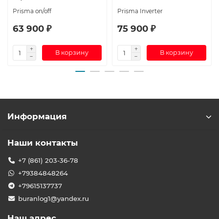
Prisma on/off
Prisma Inverter
63 900 ₽
75 900 ₽
В корзину
В корзину
Информация
Наши контакты
+7 (861) 203-36-78
+79384848264
+79615137737
buranlog1@yandex.ru
Наш адрес