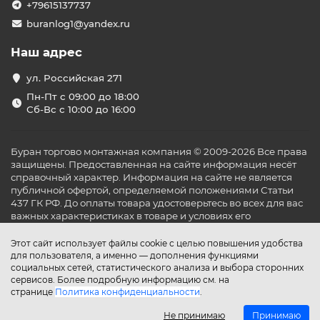
+79615137737
buranlog1@yandex.ru
Наш адрес
ул. Российская 271
Пн-Пт с 09:00 до 18:00
Сб-Вс с 10:00 до 16:00
Буран торгово монтажная компания © 2009-2026 Все права
защищены. Предоставленная на сайте информация несёт
справочный характер. Информация на сайте не является
публичной офертой, определяемой положениями Статьи
437 ГК РФ. До оплаты товара удостоверьтесь во всех для вас
важных характеристиках в товаре и условиях его
эксплуатации.
Этот сайт использует файлы cookie с целью повышения удобства
для пользователя, а именно — дополнения функциями
социальных сетей, статистического анализа и выбора сторонних
сервисов. Более подробную информацию см. на
странице
Политика конфиденциальности
.
Не принимаю
Принимаю