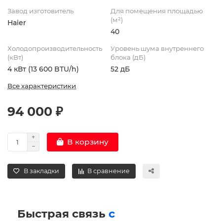
Завод изготовитель
Для помещения площадью
(м²)
Haier
40
Холодопроизводительность
Уровень шума внутреннего
(кВт)
блока (дБ)
4 кВт (13 600 BTU/h)
52 дБ
Все характеристики
94 000 ₽
В корзину
В закладки
В сравнение
Быстрая связь
с