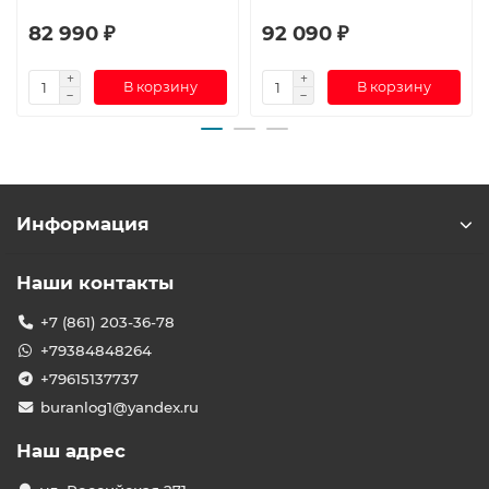
82 990 ₽
92 090 ₽
В корзину
В корзину
Информация
Наши контакты
+7 (861) 203-36-78
+79384848264
+79615137737
buranlog1@yandex.ru
Наш адрес