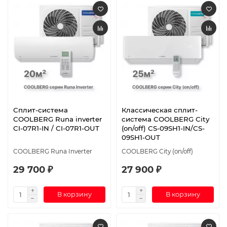
Сплит-система
Классическая сплит-
СOOLBERG Runa inverter
система СOOLBERG City
CI-07R1-IN / CI-07R1-OUT
(on/off) CS-09SH1-IN/CS-
09SH1-OUT
СOOLBERG Runa Inverter
СOOLBERG City (on/off)
29 700 ₽
27 900 ₽
В корзину
В корзину