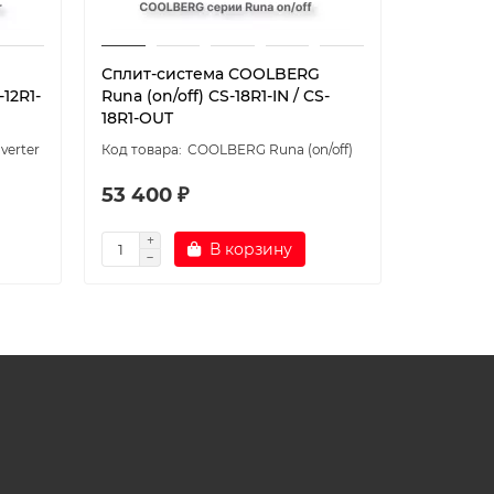
Сплит-система СOOLBERG
Сплит-с
-12R1-
Runa (on/off) CS-18R1-IN / CS-
Runa inve
18R1-OUT
OUT
verter
СOOLBERG Runa (on/off)
53 400 ₽
58 600
В корзину