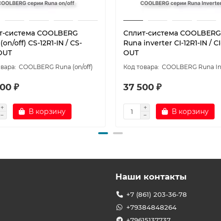
т-система СOOLBERG
Сплит-система СOOLBERG
(on/off) CS-12R1-IN / CS-
Runa inverter CI-12R1-IN / CI
OUT
OUT
СOOLBERG Runa (on/off)
СOOLBERG Runa In
00 ₽
37 500 ₽
В корзину
В корзину
Наши контакты
+7 (861) 203-36-78
+79384848264
+79615137737