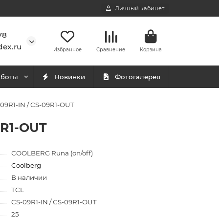
Личный кабинет
78
ex.ru
Избранное
Сравнение
Корзина
аботы
Новинки
Фотогалерея
09R1-IN / CS-09R1-OUT
9R1-OUT
СOOLBERG Runa (on/off)
Coolberg
В наличии
TCL
CS-09R1-IN / CS-09R1-OUT
25