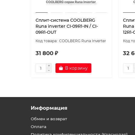
Сплит-система СOOLBERG
Спли
Runa inverter CI-09R1-IN / CI-
Runa 
09R1-OUT
12R1-
СOOLBERG Runa Inverter
31 800 ₽
32 6
В корзину
Информация
Обмен и возврат
Оплата
Политика конфиденциальности (Краснодар)