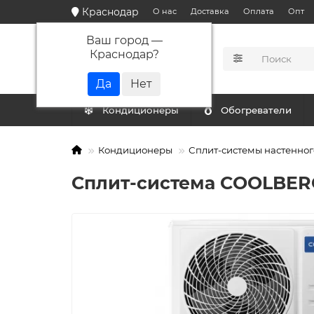
Краснодар
О нас
Доставка
Оплата
Опт
Ваш город —
Краснодар
?
КАТАЛОГ
Кондиционеры
Обогреватели
Кондиционеры
Сплит-системы настенног
Сплит-система СOOLBERG 