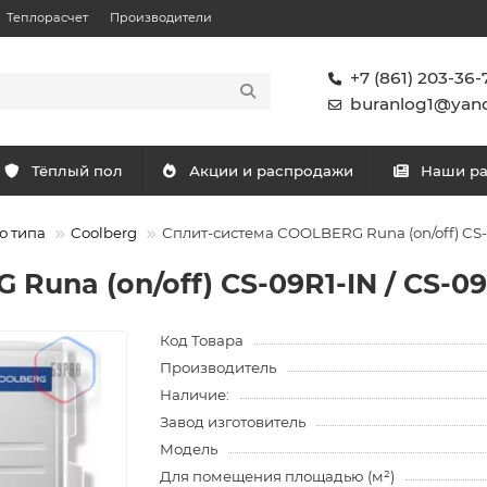
Теплорасчет
Производители
+7 (861) 203-36-
buranlog1@yand
Тёплый пол
Акции и распродажи
Наши р
о типа
Coolberg
Сплит-система СOOLBERG Runa (on/off) CS-
Runa (on/off) CS-09R1-IN / CS-0
Код Товара
Производитель
Наличие:
Завод изготовитель
Модель
Для помещения площадью (м²)