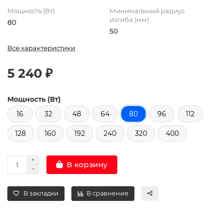
Мощность (Вт)
Минимальный радиус
изгиба (мм)
80
50
Все характеристики
5 240 ₽
Мощность (Вт)
16
32
48
64
80
96
112
128
160
192
240
320
400
В корзину
В закладки
В сравнение