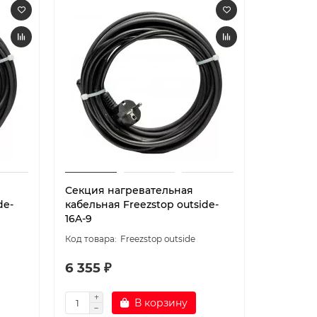
Секция нагревательная
Секция 
de-
кабельная Freezstop outside-
кабельна
16A-9
16A-8
Freezstop outside
6 355 ₽
6 230 
В корзину