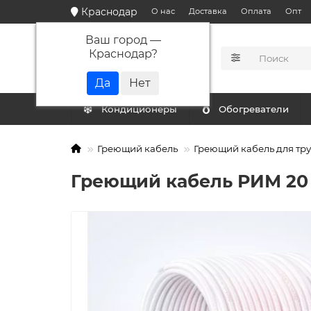
Краснодар
О нас
Доставка
Оплата
Опт
Ваш город —
Краснодар
?
КАТАЛОГ
Кондиционеры
Обогреватели
Греющий кабель
Греющий кабель для тр
Греющий кабель РИМ 20