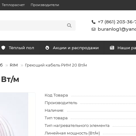
Теплорасчет
Производители
+7 (861) 203-36-
buranlog1@yand
Тёплый пол
Акции и распродажи
Наши р
уб
RIM
Греющий кабель РИМ 20 Вт/м
 Вт/м
Код Товара
Производитель
Наличие:
Тип товара
Тип нагревательного элемента
Линейная мощность (Вт/м)