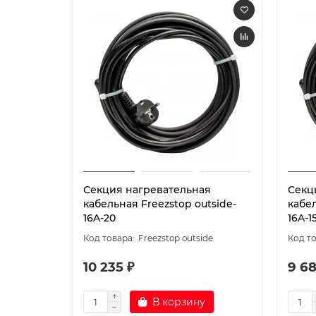
Секция нагревательная
Секц
кабельная Freezstop outside-
кабел
16A-20
16A-1
Freezstop outside
10 235 ₽
9 68
В корзину