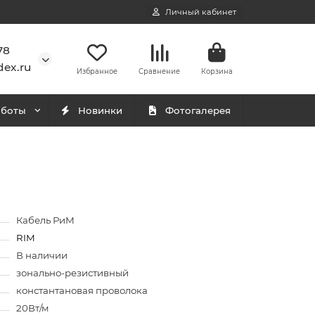
Личный кабинет
78
ex.ru
Избранное
Сравнение
Корзина
аботы
Новинки
Фотогалерея
Кабель РиМ
RIM
В наличии
зонально-резистивный
константановая проволока
20Вт/м