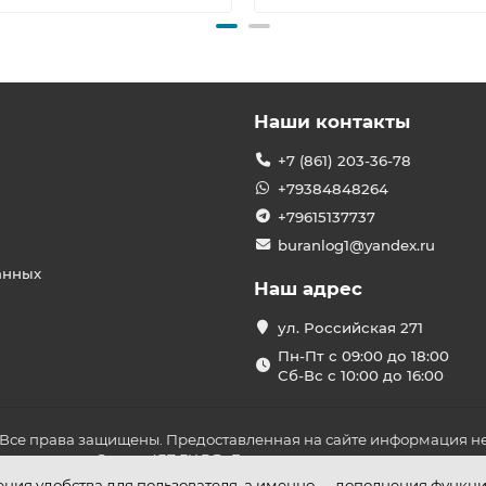
Наши контакты
+7 (861) 203-36-78
+79384848264
+79615137737
buranlog1@yandex.ru
анных
Наш адрес
ул. Российская 271
Пн-Пт с 09:00 до 18:00
Сб-Вс с 10:00 до 16:00
 Все права защищены. Предоставленная на сайте информация не
ложениями Статьи 437 ГК РФ. До оплаты товара удостоверьтесь в
шения удобства для пользователя, а именно — дополнения функц