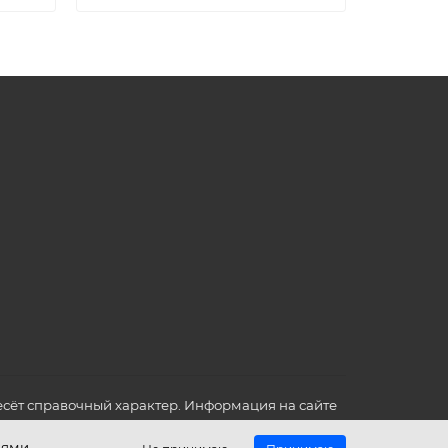
сёт справочный характер. Информация на сайте
о всех для вас важных характеристиках в товаре
иями