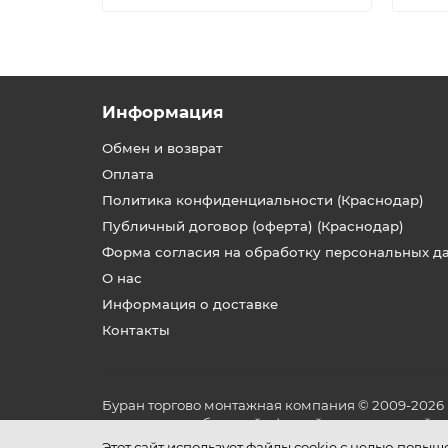
Информация
Обмен и возврат
Оплата
Политика конфиденциальности (Краснодар)
Публичный договор (оферта) (Краснодар)
Форма согласия на обработку персональных д
О нас
Информация о доставке
Контакты
Буран торгово монтажная компания © 2009-2026
не является публичной офертой, определяемой по
и условиях его эксплуатации.
Этот сайт использует файлы cookie с целью повы