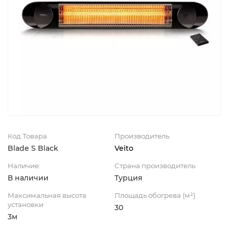
Код Товара
Производитель
Blade S Black
Veito
Наличие:
Страна производитель
В наличии
Турция
Максимальная высота
Площадь обогрева (м²)
установки
30
3м