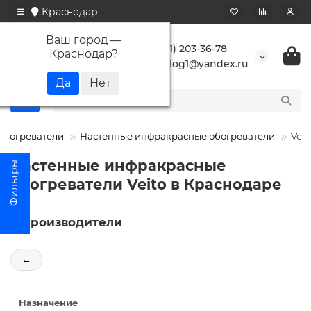
Краснодар
Ваш город —
+7 (861) 203-36-78
Краснодар
?
buranlog1@yandex.ru
Обогреватели
Настенные инфракрасные обогреватели
Veit
Настенные инфракрасные
обогреватели Veito в Краснодаре
Производители
←
Назначение