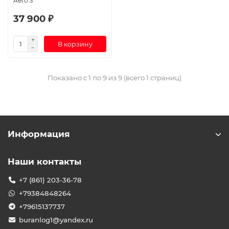
Aero S
37 900 ₽
В корзину
Показано с 1 по 9 из 9 (всего 1 страниц)
Информация
Наши контакты
+7 (861) 203-36-78
+79384848264
+79615137737
buranlog1@yandex.ru