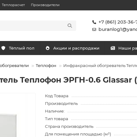
Теплорасчет
Производители
+7 (861) 203-36-
buranlog1@yand
Тёплый пол
Акции и распродажи
Наши р
обогреватели
Теплофон
Инфракрасный обогреватель Тепло
ель Теплофон ЭРГН-0.6 Glassar 
Код Товара
Производитель
Наличие:
Тип товара
Страна производитель
Для помещения площадью (м²)