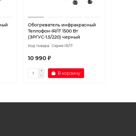
ный
Обогреватель инфракрасный
Обогрев
Теплофон-IR/IT 1500 Вт
Теплофон
(ЭРГУС-1.5/220) черный
(ЭРГУС-1
Серия IR/IT
10 990 ₽
10 990
В корзину