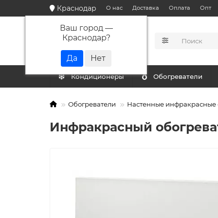
Краснодар
О нас
Доставка
Оплата
Опт
Ваш город —
Краснодар
?
КАТАЛОГ
Кондиционеры
Обогреватели
Обогреватели
Настенные инфракрасные 
Инфракрасный обогреват