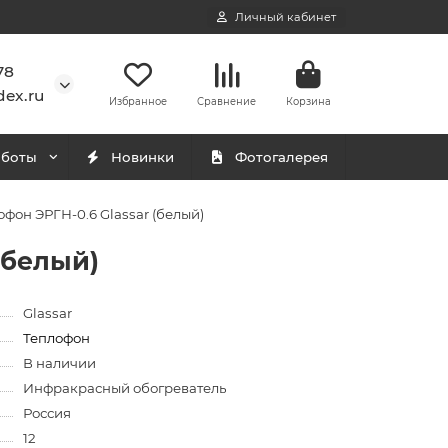
Личный кабинет
78
ex.ru
Избранное
Сравнение
Корзина
аботы
Новинки
Фотогалерея
фон ЭРГН-0.6 Glassar (белый)
(белый)
Glassar
Теплофон
В наличии
Инфракрасный обогреватель
Россия
12