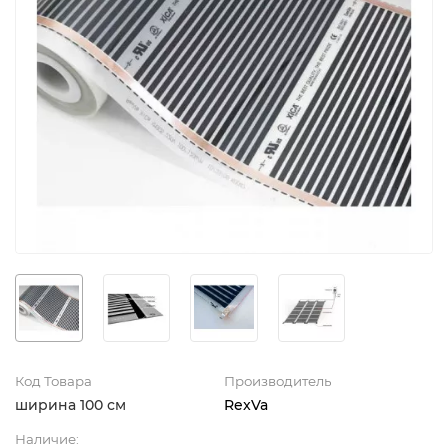
Код Товара
Производитель
ширина 100 см
RexVa
Наличие: