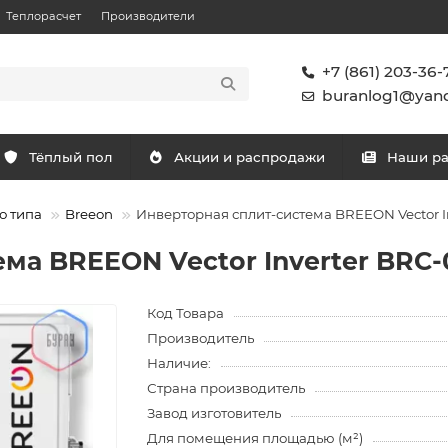
Теплорасчет
Производители
+7 (861) 203-36-
buranlog1@yand
Тёплый пол
Акции и распродажи
Наши р
о типа
Breeon
Инверторная сплит-система BREEON Vector I
ма BREEON Vector Inverter BRC-
Код Товара
Производитель
Наличие:
Страна производитель
Завод изготовитель
Для помещения площадью (м²)