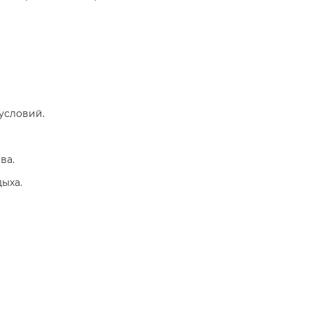
условий.
ва.
ыха.