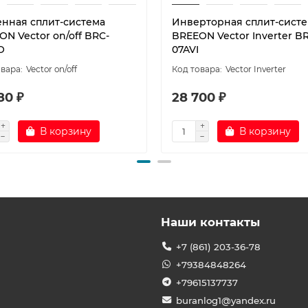
енная сплит-система
Инверторная сплит-сист
N Vector on/off BRC-
BREEON Vector Inverter B
O
07AVI
Vector on/off
Vector Inverter
80 ₽
28 700 ₽
В корзину
В корзину
Наши контакты
+7 (861) 203-36-78
+79384848264
+79615137737
buranlog1@yandex.ru