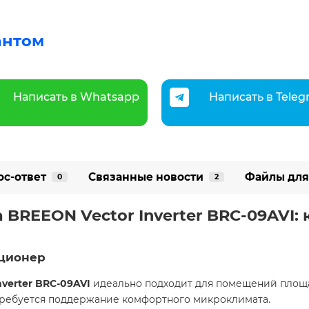
антом
Написать в Whatsapp
Написать в Tele
ос-ответ
Связанные новости
Файлы для
0
2
BREEON Vector Inverter BRC-09AVI:
иционер
nverter BRC-09AVI
идеально подходит для помещений площ
 требуется поддержание комфортного микроклимата.