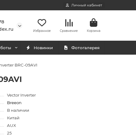
Личный кабинет
78
ex.ru
Избранное
Сравнение
Корзина
аботы
Новинки
Фотогалерея
nverter BRC-09AVI
09AVI
Vector Inverter
Breeon
В наличии
Китай
AUX
25