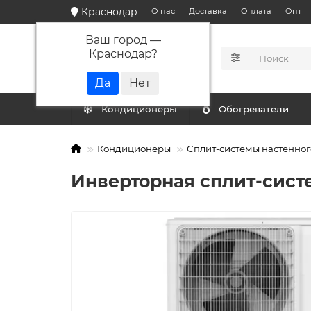
Краснодар
О нас
Доставка
Оплата
Опт
Ваш город —
Краснодар
?
КАТАЛОГ
Кондиционеры
Обогреватели
Кондиционеры
Сплит-системы настенног
Инверторная сплит-систе