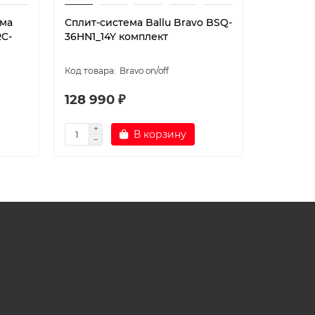
ема
Сплит-система Ballu Bravo BSQ-
Сплит-си
RC-
36HN1_14Y комплект
BSAG-24
Bravo on/off
128 990 ₽
84 990
В корзину