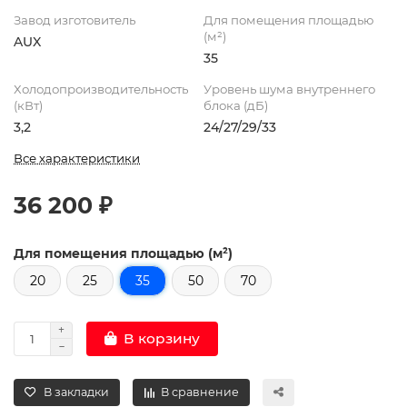
Завод изготовитель
Для помещения площадью
(м²)
AUX
35
Холодопроизводительность
Уровень шума внутреннего
(кВт)
блока (дБ)
3,2
24/27/29/33
Все характеристики
36 200 ₽
Для помещения площадью (м²)
20
25
35
50
70
В корзину
В закладки
В сравнение