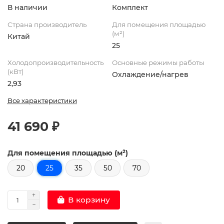
В наличии
Комплект
Страна производитель
Для помещения площадью
(м²)
Китай
25
Холодопроизводительность
Основные режимы работы
(кВт)
Охлаждение/нагрев
2,93
Все характеристики
41 690 ₽
Для помещения площадью (м²)
20
25
35
50
70
В корзину