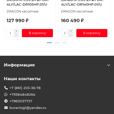
4LY/LAC-DR105HP.01/U
4LY/LAC-DR140HP.01/U
DRAGON кассетные
DRAGON кассетные
127 990 ₽
160 490 ₽
В корзину
В корзину
Информация
Наши контакты
+7 (861) 203-36-78
+79384848264
+79615137737
buranlog1@yandex.ru