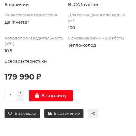
В наличии
BLCA Inverter
Инверторная технология
Для помещения площадью
(м²)
Да inverter
100
Холодопроизводительность
Основные режимы работы
(кВт)
Тепло-холод
10.5
Все характеристики
179 990 ₽
В корзину
В закладки
В сравнение