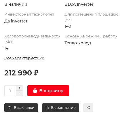
В наличии
BLCA Inverter
Инверторная технология
Для помещения площадью
(м²)
Да inverter
140
Холодопроизводительность
Основные режимы работы
(кВт)
Тепло-холод
14
Все характеристики
212 990 ₽
В корзину
В закладки
В сравнение