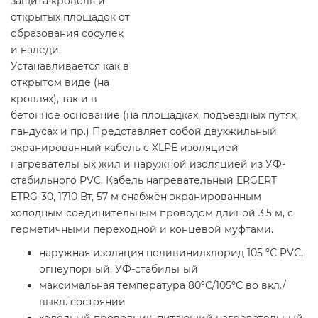
защита кровель и
открытых площадок от
образования сосулек
и наледи.
Устанавливается как в
открытом виде (на
кровлях), так и в
бетонное основание (на площадках, подъездных путях,
пандусах и пр.) Представляет собой двухжильный
экранированный кабель с XLPE изоляцией
нагревательных жил и наружной изоляцией из УФ-
стабильного PVC. Кабель нагревательный ERGERT
ETRG-30, 1710 Вт, 57 м снабжён экранированным
холодным соединительным проводом длиной 3.5 м, с
герметичными переходной и концевой муфтами.
наружная изоляция поливинилхлорид 105 ºС PVC,
огнеупорный, УФ-стабильный
максимальная температура 80ºС/105ºС во вкл./
выкл. состоянии