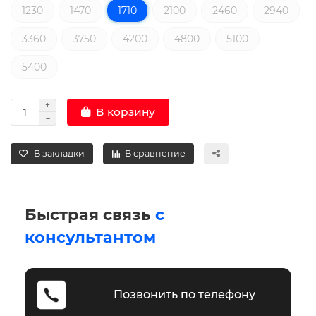
1230
1470
1710
2100
2460
2940
3360
3750
4200
4800
5100
5400
В корзину
В закладки
В сравнение
Быстрая связь
с
консультантом
Позвонить по телефону