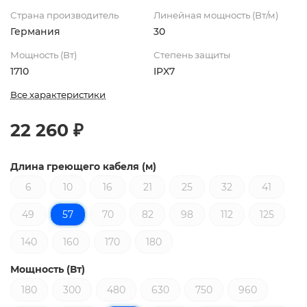
Страна производитель
Линейная мощность (Вт/м)
Германия
30
Мощность (Вт)
Степень защиты
1710
IPX7
Все характеристики
22 260 ₽
Длина греющего кабеля (м)
6
10
16
21
25
32
41
49
57
70
82
98
112
125
140
160
170
180
Мощность (Вт)
180
300
480
630
750
960