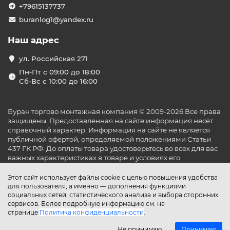
+79615137737
buranlog1@yandex.ru
Наш адрес
ул. Российская 271
Пн-Пт с 09:00 до 18:00
Сб-Вс с 10:00 до 16:00
Буран торгово монтажная компания © 2009-2026 Все права
защищены. Предоставленная на сайте информация несёт
справочный характер. Информация на сайте не является
публичной офертой, определяемой положениями Статьи
437 ГК РФ. До оплаты товара удостоверьтесь во всех для вас
важных характеристиках в товаре и условиях его
эксплуатации.
Этот сайт использует файлы cookie с целью повышения удобства
для пользователя, а именно — дополнения функциями
социальных сетей, статистического анализа и выбора сторонних
сервисов. Более подробную информацию см. на
странице
Политика конфиденциальности
.
Не принимаю
Принимаю