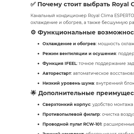
✅ Почему стоит выбрать Royal 
Канальный кондиционер Royal Clima ESPERTO
охлаждение и обогрев, а также бесшумную р
⚙️ Функциональные возможнос
Охлаждение и обогрев
: мощность охлаж
Режим вентиляции и осушения
: подде
Функция IFEEL
: точное поддержание за
Авторестарт
: автоматическое восстанов
Низкий уровень шума
: внутренний бло
🌟 Дополнительные преимущес
Сверхтонкий корпус
: удобство монтажа
Противопылевой фильтр
: очистка возду
Проводной пульт RCW-101
: расширенные
Зимний комплект
: обеспечивает стаби