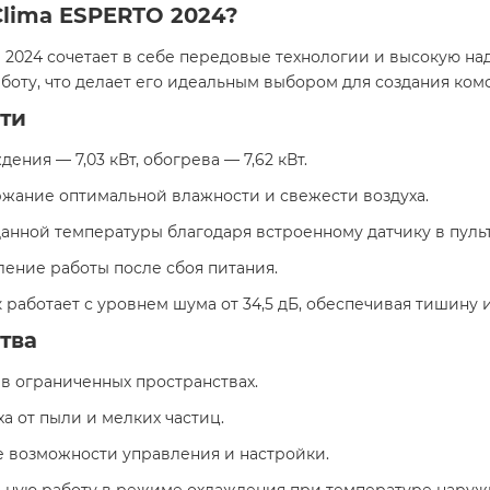
Clima ESPERTO 2024?
 2024 сочетает в себе передовые технологии и высокую на
аботу, что делает его идеальным выбором для создания к
ти
дения — 7,03 кВт, обогрева — 7,62 кВт.
ржание оптимальной влажности и свежести воздуха.
данной температуры благодаря встроенному датчику в пуль
ление работы после сбоя питания.
к работает с уровнем шума от 34,5 дБ, обеспечивая тишину 
тва
 в ограниченных пространствах.
ха от пыли и мелких частиц.
 возможности управления и настройки.
льную работу в режиме охлаждения при температуре наружно