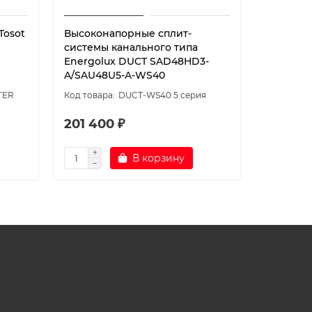
Tosot
Высоконапорные сплит-
Высокон
системы канального типа
системы
Energolux DUCT SAD48HD3-
Energol
A/SAU48U5-A-WS40
A/SAU60
TER
DUCT-WS40 5 серия
201 400 ₽
222 00
В корзину