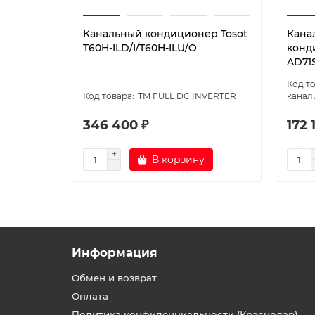
Канальный кондиционер Tosot
Кана
T60H-ILD/I/T60H-ILU/O
конд
AD71
TM FULL DC INVERTER
канал
346 400 ₽
172 
В корзину
Информация
Обмен и возврат
Оплата
Политика конфиденциальности (Краснодар)