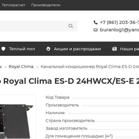
Теплорасчет
Производители
+7 (861) 203-36-
buranlog1@yand
Тёплый пол
Акции и распродажи
Наши р
ы
Royal Clima
Канальный кондиционер Royal Clima ES-D 
Royal Clima ES-D 24HWCX/ES-E
Код Товара
Производитель
Наличие:
Страна производитель
Завод изготовитель
Для помещения площадью (м²)