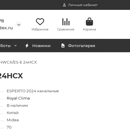
Личный кабинет
78
ex.ru
Избранное
Сравнение
Корзина
аботы
Новинки
Фотогалерея
24HWCX/ES-E 24HCX
 24HCX
ESPERTO 2024 канальные
Royal Clima
В наличии
Китай
Midea
70