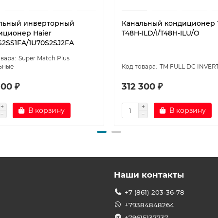
льный инверторный
Канальный кондиционер 
иционер Haier
T48H-ILD/I/T48H-ILU/O
S2SS1FA/1U70S2SJ2FA
Super Match Plus
ьные
TM FULL DC INVER
100 ₽
312 300 ₽
В корзину
В корзину
Наши контакты
+7 (861) 203-36-78
+79384848264
+79615137737