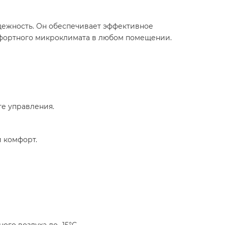
дежность. Он обеспечивает эффективное
омфортного микроклимата в любом помещении.
те управления.
и комфорт.
го воздуха до -15°C.