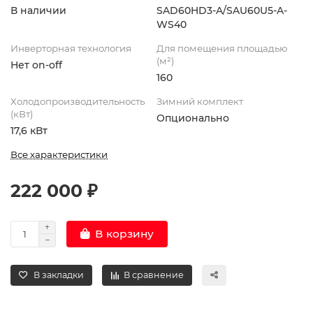
В наличии
SAD60HD3-A/SAU60U5-A-
WS40
Инверторная технология
Для помещения площадью
(м²)
Нет on-off
160
Холодопроизводительность
Зимний комплект
(кВт)
Опционально
17,6 кВт
Все характеристики
222 000 ₽
В корзину
В закладки
В сравнение