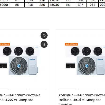
дильная сплит-система
Холодильная сплит-систе
una U345 Универсал
Belluna U103i Универсал
Inverter