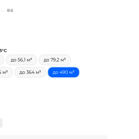
8.6
5°С
до 56,1 м³
до 79,2 м³
5 м³
до 364 м³
до 490 м³