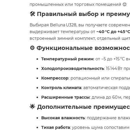
промышленных или торговых помещений 😌
🛠️ Правильный выбор и преим
Выбирая Belluna U328, вы получаете совреме
выдерживает температуры от
−40 °C до +45 °
встроенный зимний комплект, отдельный щит 
⚙️ Функциональные возможнос
Температурный режим
: от −5 до +15 °
Холодопроизводительность
: 15 144 Вт п
Компрессор
: ротационный или спираль
Контроль климата
: автоматическая подд
Расширенные трассы
: длина до 60 м, п
🌟 Дополнительные преимущес
Высокая влажность
: поддержание влаж
Тихая работа
: уровень шума сопостави