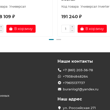
Универсал
Универсал Inverter
8 109 ₽
191 240 ₽
В корзину
В корзину
Наши контакты
+7 (861) 203-36-78
+79384848264
+79615137737
buranlog1@yandex.ru
анных
Наш адрес
ул. Российская 271