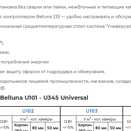
становка без сварки или пайки, межблочные и питающие ка
 с контроллером Belluna 233 — удобно настраивать и обслу
циональная среднетемпературная сплит-система “Универсал”
),
иях,
% потребления энергии
кже защиту эфиром от гидроудара и обмерзания.
одильников пищевой промышленности, магазинов, складов
😊.
elluna U101 - U345 Universal