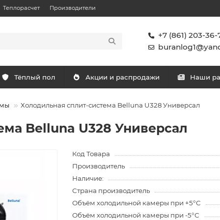
Теплорасчет
Производители
+7 (861) 203-36-
buranlog1@yand
Тёплый пол
Акции и распродажи
Наши р
емы
Холодильная сплит-система Belluna U328 Универсал
ема Belluna U328 Универсал
Код Товара
Производитель
Наличие:
Страна производитель
Объём холодильной камеры при +5°С
Объём холодильной камеры при -5°С