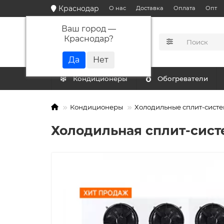
Краснодар
О нас
Доставка
Оплата
Опт
Ваш город —
Краснодар
?
КАТАЛОГ
Кондиционеры
Обогреватели
Кондиционеры
Холодильные сплит-сист
Холодильная сплит-сист