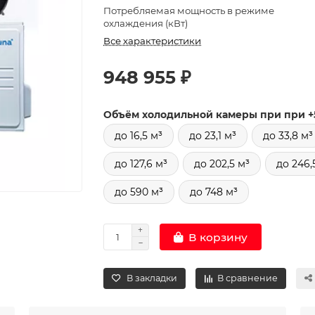
Потребляемая мощность в режиме
охлаждения (кВт)
Все характеристики
948 955 ₽
Объём холодильной камеры при при +
до 16,5 м³
до 23,1 м³
до 33,8 м³
до 127,6 м³
до 202,5 м³
до 246,
до 590 м³
до 748 м³
В корзину
В закладки
В сравнение