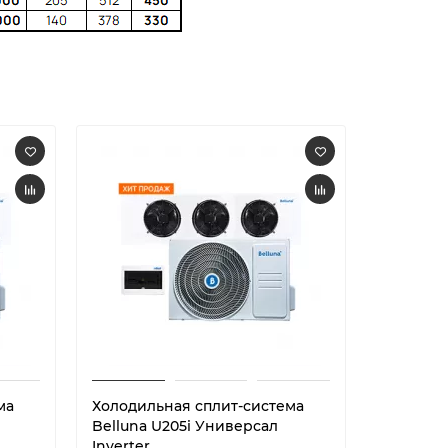
ма
Холодильная сплит-система
Холодил
Belluna U205i Универсал
Belluna 
Inverter
Inverter