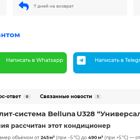
7 дней на возврат
антом
Написать в Whatsapp
Написать в Tele
ос-ответ
Связанные новости
0
1
ит‑система Belluna U328 “Универса
ия рассчитан этот кондиционер
камер объёмом от
245 м³
(при −5 °C) до
490 м³
(при +5 °C) — 