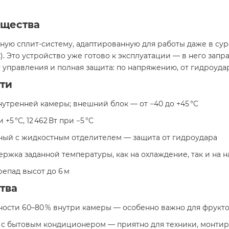
ущества
нную сплит-систему, адаптированную для работы даже в су
C
). Это устройство уже готово к эксплуатации — в него зап
управления и полная защита: по напряжению, от гидроудар
ти
C внутренней камеры; внешний блок — от −40 до +45 °C
ри +5 °C, 12 462 Вт при −5 °C
ный с жидкостным отделителем — защита от гидроудара
ержка заданной температуры, как на охлаждение, так и на 
ерепад высот до 6 м
тва
ности 60–80 % внутри камеры — особенно важно для фрукто
м с бытовым кондиционером — приятно для техники, монт