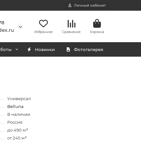
Личный кабинет
78
ex.ru
Избранное
Сравнение
Корзина
аботы
Новинки
Фотогалерея
Универсал
Belluna
В наличии
Россия
до 490 м³
от 245 м³