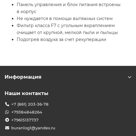
Панель управления и блок питания встроены
в корпус
Не нуждается в помощи вытяжных систем
Фильтр класса F7 с угольным вкраплением
очищает от крупной, мелкой пыли и пыльцы
Подогрев воздуха за счет рекуперации
Информация
Наши контакты
+7 (861) 203-36-78
+79384848264
+79615137737
buranlog1@yandex.ru