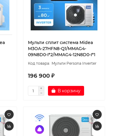
ea
Мульти сплит система Midea
M3OA-27HFN8-Q1/MMAG4-
09N8D0-I*2/MMAG4-12N8D0-I*1
Мульти Persona Inverter
196 900 ₽
В корзину