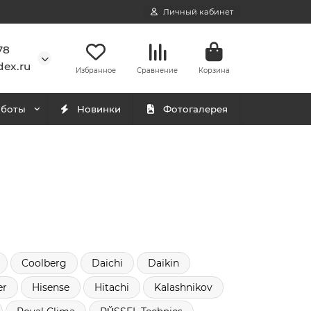
Личный кабинет
78
ex.ru
Избранное
Сравнение
Корзина
аботы
Новинки
Фотогалерея
Coolberg
Daichi
Daikin
er
Hisense
Hitachi
Kalashnikov