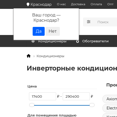
Краснодар
О нас
Доставка
Оплата
Опт
Ваш город —
Краснодар
?
КАТАЛОГ
Кондиционеры
Обогреватели
Кондиционеры
Инверторные кондицион
Про
Цена
₽ -
₽
Axio
Elect
Для помещения плщадью