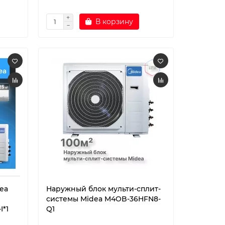
В корзину
ea
Наружный блок мульти-сплит-
системы Midea M4OB-36HFN8-
I*1
Q1