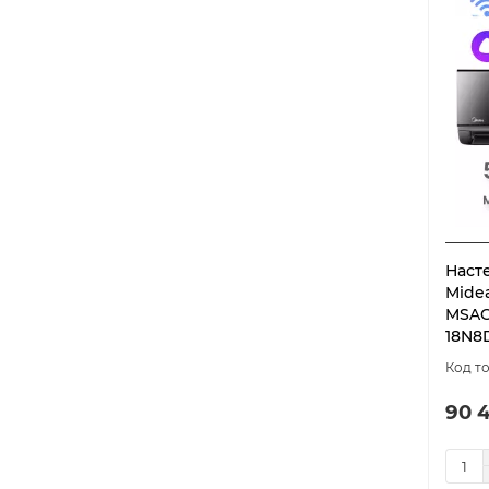
Наст
Midea
MSAG
18N8
90 