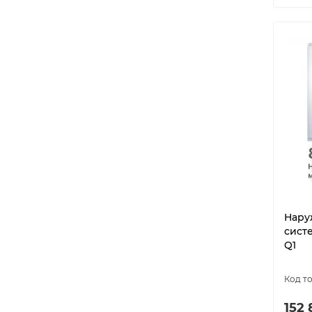
Нару
сист
Q1
152 