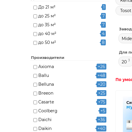
Kenta
До 21 м²
1
Tosot
до 25 м²
7
до 35 м²
7
Завод
до 40 м²
4
Mide
до 50 м²
8
до 70 м²
3
Для п
Производители
3
20
Axioma
+26
Ballu
+48
По умо
Belluna
+20
Breeon
+25
Casarte
+75
Coolberg
+5
Daichi
+36
Daikin
+40