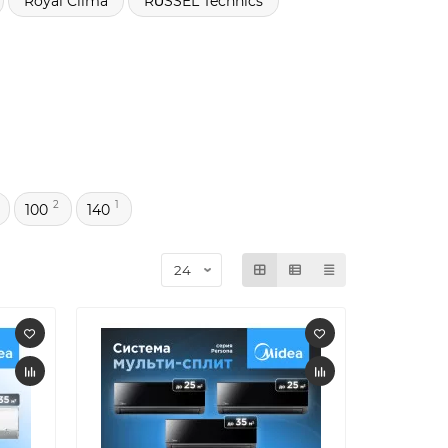
Royal Clima
RŬSSEL Technics
2
1
100
140