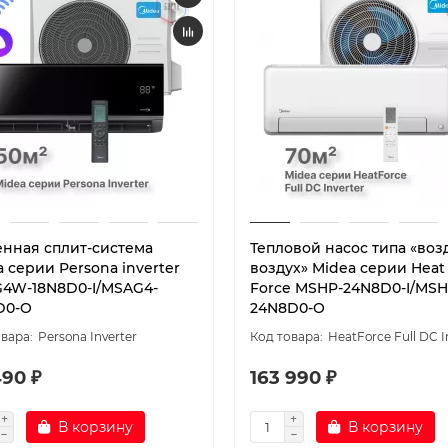
енная сплит-система
Тепловой насос типа «воз
 серии Persona inverter
воздух» Midea серии Heat
4W-18N8D0-I/MSAG4-
Force MSHP-24N8D0-I/MSH
D0-O
24N8D0-O
Persona Inverter
HeatForce Full DC I
490 ₽
163 990 ₽
В корзину
В корзину