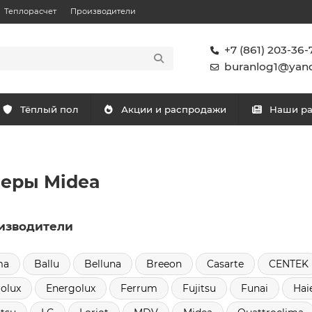
Теплорасчет
Производители
+7 (861) 203-36-
buranlog1@yand
Тёплый пол
Акции и распродажи
Наши р
еры Midea
изводители
ma
Ballu
Belluna
Breeon
Casarte
CENTEK
rolux
Energolux
Ferrum
Fujitsu
Funai
Hai