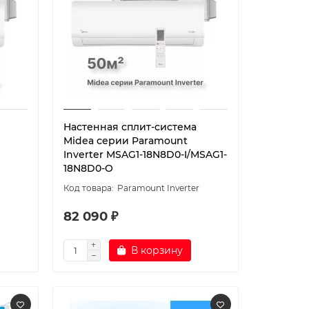
Настенная сплит-система
Midea серии Paramount
Inverter MSAG1-18N8D0-I/MSAG1-
18N8D0-O
Paramount Inverter
82 090 ₽
В корзину