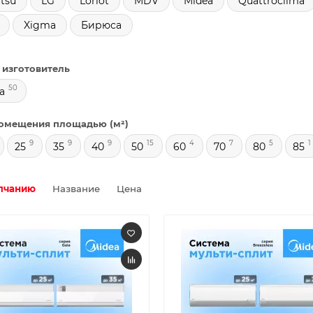
tsu
LG
Loriot
MDV
Midea
Quattroclima
Xigma
Бирюса
 изготовитель
50
a
омещения площадью (м²)
9
9
9
15
4
7
5
1
25
35
40
50
60
70
80
85
лчанию
Название
Цена