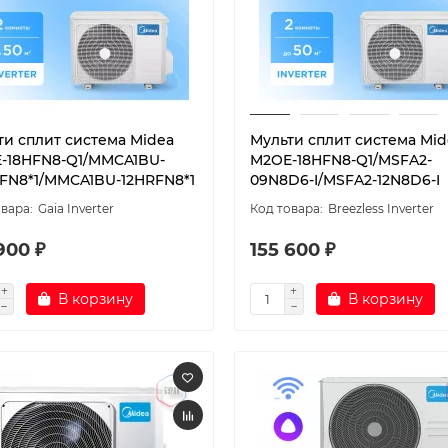
ти сплит система Midea
Мульти сплит система Mid
-18HFN8-Q1/MMCA1BU-
M2OE-18HFN8-Q1/MSFA2-
FN8*1/MMCA1BU-12HRFN8*1
09N8D6-I/MSFA2-12N8D6-I
Gaia Inverter
Breezless Inverter
900 ₽
155 600 ₽
В корзину
В корзину