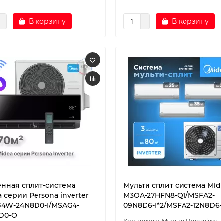
В корзину
В корзину
енная сплит-система
Мульти сплит система Mid
 серии Persona inverter
M3OA-27HFN8-Q1/MSFA2-
4W-24N8D0-I/MSAG4-
09N8D6-I*2/MSFA2-12N8D6-
D0-O
Мульти Breezeless