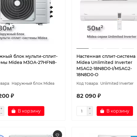
жный блок мульти-сплит-
Настенная сплит-система
емы Midea M3OA-27HFN8-
Midea Unlimited Inverter
MSAG2-18N8D0-I/MSAG2-
18N8D0-O
Наружный блок Midea
Unlimited Inverter
200 ₽
82 090 ₽
В корзину
В корзину