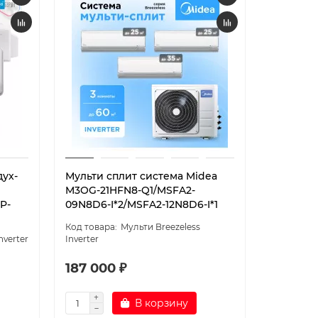
дух-
Мульти сплит система Midea
M3OG-21HFN8-Q1/MSFA2-
P-
09N8D6-I*2/MSFA2-12N8D6-I*1
Мульти Breezeless
nverter
Inverter
187 000 ₽
В корзину