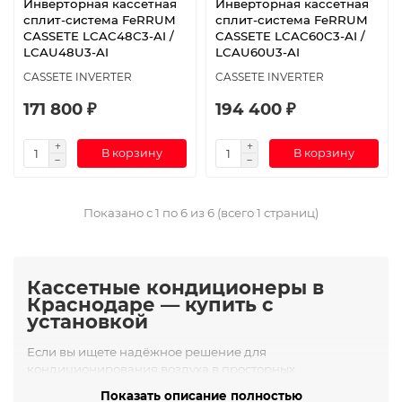
Инверторная кассетная
Инверторная кассетная
сплит-система FeRRUM
сплит-система FeRRUM
CASSETE LCAC48C3-AI /
CASSETE LCAC60C3-AI /
LCAU48U3-AI
LCAU60U3-AI
CASSETE INVERTER
CASSETE INVERTER
171 800 ₽
194 400 ₽
В корзину
В корзину
Показано с 1 по 6 из 6 (всего 1 страниц)
Кассетные кондиционеры в
Краснодаре — купить с
установкой
Если вы ищете надёжное решение для
кондиционирования воздуха в просторных
помещениях, рекомендуем
купить кассетный
Показать описание полностью