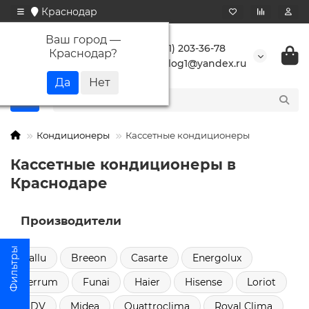
Краснодар
Ваш город —
+7 (861) 203-36-78
Краснодар
?
buranlog1@yandex.ru
Кондиционеры
Кассетные кондиционеры
Кассетные кондиционеры в
Краснодаре
Производители
Ballu
Breeon
Casarte
Energolux
Ferrum
Funai
Haier
Hisense
Loriot
MDV
Midea
Quattroclima
Royal Clima