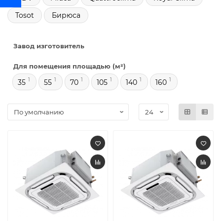
Tosot
Бирюса
Завод изготовитель
Для помещения площадью (м²)
1
1
1
1
1
1
35
55
70
105
140
160