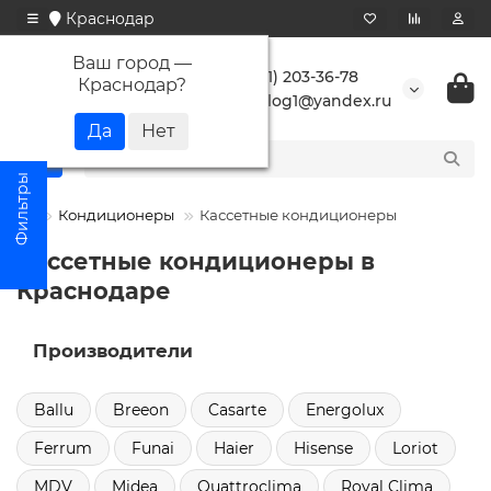
Краснодар
Ваш город —
+7 (861) 203-36-78
Краснодар
?
buranlog1@yandex.ru
Кондиционеры
Кассетные кондиционеры
Кассетные кондиционеры в
Краснодаре
Производители
Ballu
Breeon
Casarte
Energolux
Ferrum
Funai
Haier
Hisense
Loriot
MDV
Midea
Quattroclima
Royal Clima