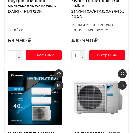
Внутренний блок
Мульти сплит система
мульти-сплит-системы
Daikin
DAIKIN FTXP20N
2MXM40A/FTXJ20AS/FTXJ
20AS
Мульти сплит система
Comfora
Emura Silver Inverter
63 990 ₽
410 990 ₽
В корзину
В корзину