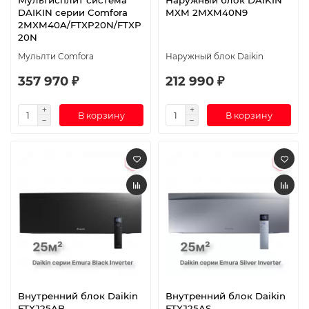
Мультисплит система
Наружный блок DAIKIN
DAIKIN серии Comfora
MXM 2MXM40N9
2MXM40A/FTXP20N/FTXP
20N
Мульлти Comfora
Наружный блок Daikin
357 970 ₽
212 990 ₽
В корзину
В корзину
Внутренний блок Daikin
Внутренний блок Daikin
FTXJ25AB
FTXJ25AS