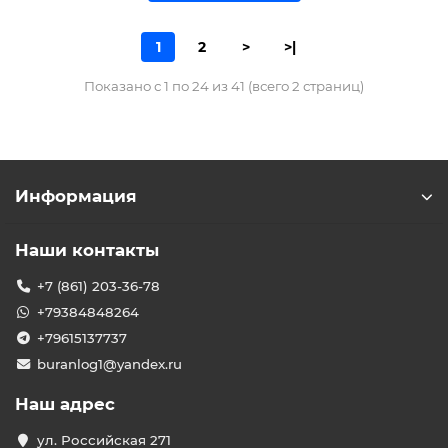
1
2
>
>|
Показано с 1 по 24 из 41 (всего 2 страниц)
Информация
Наши контакты
+7 (861) 203-36-78
+79384848264
+79615137737
buranlog1@yandex.ru
Наш адрес
ул. Российская 271