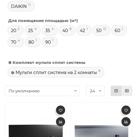
11
DAIKIN
Для помещения площадью (м²)
5
4
4
8
1
12
1
20
25
35
40
42
50
60
4
1
1
70
80
90
❄️ Комплект мульти сплит системы
6
❄️ Мульти сплит система на 2 комнаты