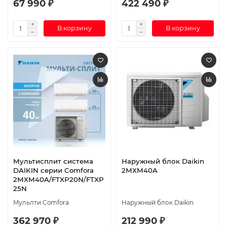
67 990 ₽
422 490 ₽
В корзину
В корзину
Мультисплит система
Наружный блок Daikin
DAIKIN серии Comfora
2MXM40A
2MXM40A/FTXP20N/FTXP
25N
Мульлти Comfora
Наружный блок Daikin
362 970 ₽
212 990 ₽