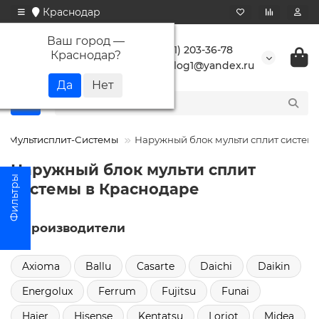
Краснодар
Ваш город —
+7 (861) 203-36-78
Краснодар
?
buranlog1@yandex.ru
Мультисплит-Системы
Наружный блок мульти сплит систем
Наружный блок мульти сплит
системы в Краснодаре
Производители
Axioma
Ballu
Casarte
Daichi
Daikin
Energolux
Ferrum
Fujitsu
Funai
Haier
Hisense
Kentatsu
Loriot
Midea