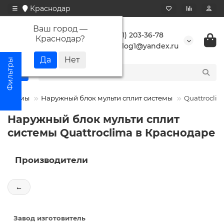
Краснодар
Ваш город —
+7 (861) 203-36-78
Краснодар
?
buranlog1@yandex.ru
-Системы
Наружный блок мульти сплит системы
Quattrocli
Наружный блок мульти сплит
системы Quattroclima в Краснодаре
Производители
←
Завод изготовитель