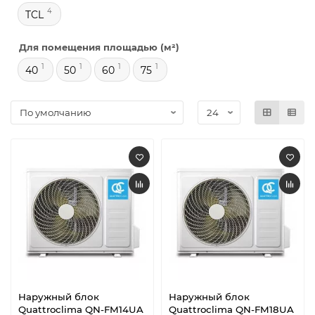
4
TCL
Для помещения площадью (м²)
1
1
1
1
40
50
60
75
Наружный блок
Наружный блок
Quattroclima QN-FM14UA
Quattroclima QN-FM18UA