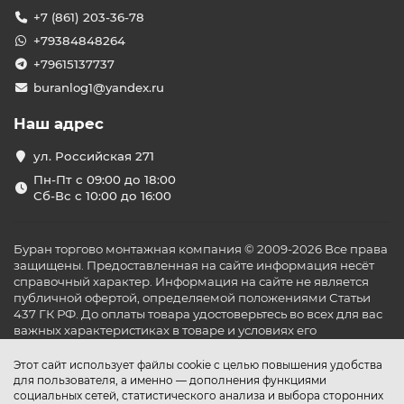
+7 (861) 203-36-78
+79384848264
+79615137737
buranlog1@yandex.ru
Наш адрес
ул. Российская 271
Пн-Пт с 09:00 до 18:00
Сб-Вс с 10:00 до 16:00
Буран торгово монтажная компания © 2009-2026 Все права
защищены. Предоставленная на сайте информация несёт
справочный характер. Информация на сайте не является
публичной офертой, определяемой положениями Статьи
437 ГК РФ. До оплаты товара удостоверьтесь во всех для вас
важных характеристиках в товаре и условиях его
эксплуатации.
Этот сайт использует файлы cookie с целью повышения удобства
для пользователя, а именно — дополнения функциями
социальных сетей, статистического анализа и выбора сторонних