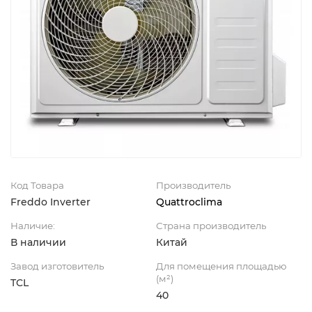
Код Товара
Производитель
Freddo Inverter
Quattroclima
Наличие:
Страна производитель
В наличии
Китай
Завод изготовитель
Для помещения площадью
(м²)
TCL
40