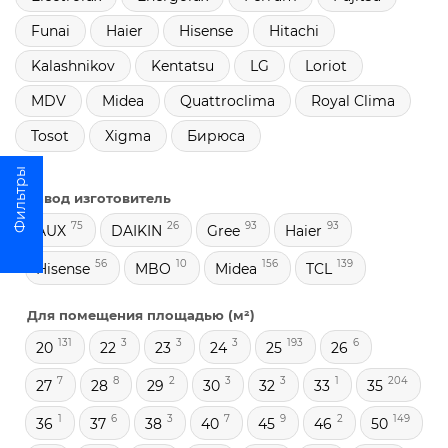
Funai
Haier
Hisense
Hitachi
Kalashnikov
Kentatsu
LG
Loriot
MDV
Midea
Quattroclima
Royal Clima
Tosot
Xigma
Бирюса
Завод изготовитель
75
26
93
93
AUX
DAIKIN
Gree
Haier
56
10
156
139
Hisense
MBO
Midea
TCL
Для помещения площадью (м²)
131
3
3
3
193
6
20
22
23
24
25
26
7
8
2
3
3
1
204
27
28
29
30
32
33
35
1
6
3
7
9
2
149
36
37
38
40
45
46
50