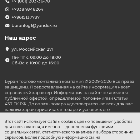
+7 (861) 203-36-78
+79384848264
+79615137737
buranlog1@yandex.ru
Наш адрес
ул. Российская 271
Пн-Пт с 09:00 до 18:00
Сб-Вс с 10:00 до 16:00
Буран торгово монтажная компания © 2009-2026 Все права
защищены. Предоставленная на сайте информация несёт
справочный характер. Информация на сайте не является
публичной офертой, определяемой положениями Статьи
437 ГК РФ. До оплаты товара удостоверьтесь во всех для вас
важных характеристиках в товаре и условиях его
эксплуатации.
Этот сайт использует файлы cookie с целью повышения удобства
для пользователя, а именно — дополнения функциями
социальных сетей, статистического анализа и выбора сторонних
сервисов. Более подробную информацию см. на