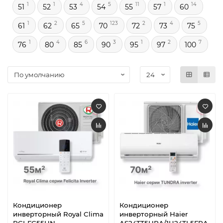
1
1
4
5
11
1
14
51
52
53
54
55
57
60
1
2
5
123
2
4
5
61
62
65
70
72
73
75
1
4
6
3
1
2
7
76
80
85
90
95
97
100
Кондиционер
Кондиционер
инверторный Royal Clima
инверторный Haier