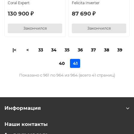
Coral Expert
Felicita Inverter
130 900 ₽
87 690 ₽
Закончился
Закончился
|<
<
33
34
35
36
37
38
39
40
41
Показано с 961 по 964 из 964 (всего 41 страниц)
Информация
Наши контакты