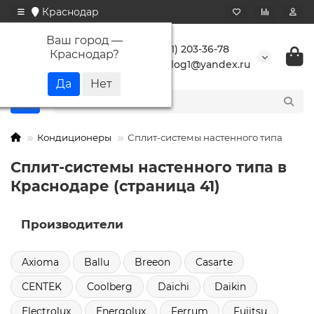
Краснодар
Ваш город —
+7 (861) 203-36-78
Краснодар
?
buranlog1@yandex.ru
Кондиционеры
Сплит-системы настенного типа
Сплит-системы настенного типа в
Краснодаре (страница 41)
Производители
Axioma
Ballu
Breeon
Casarte
CENTEK
Coolberg
Daichi
Daikin
Electrolux
Energolux
Ferrum
Fujitsu