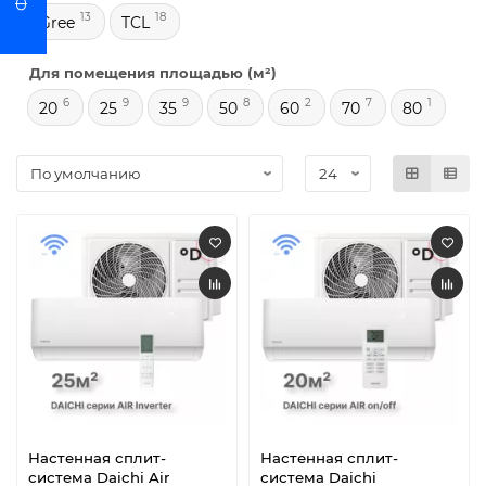
13
18
Gree
TCL
Для помещения площадью (м²)
6
9
9
8
2
7
1
20
25
35
50
60
70
80
Настенная сплит-
Настенная сплит-
система Daichi Air
система Daichi