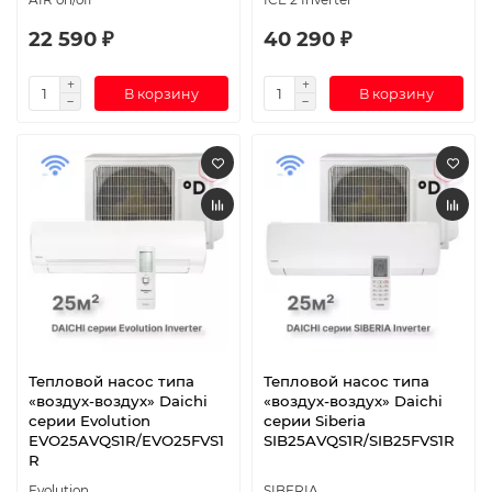
22 590 ₽
40 290 ₽
В корзину
В корзину
Тепловой насос типа
Тепловой насос типа
«воздух-воздух» Daichi
«воздух-воздух» Daichi
серии Evolution
серии Siberia
EVO25AVQS1R/EVO25FVS1
SIB25AVQS1R/SIB25FVS1R
R
Evolution
SIBERIA