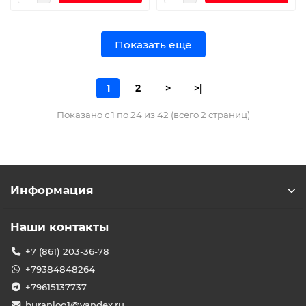
Показать еще
1
2
>
>|
Показано с 1 по 24 из 42 (всего 2 страниц)
Информация
Наши контакты
+7 (861) 203-36-78
+79384848264
+79615137737
buranlog1@yandex.ru