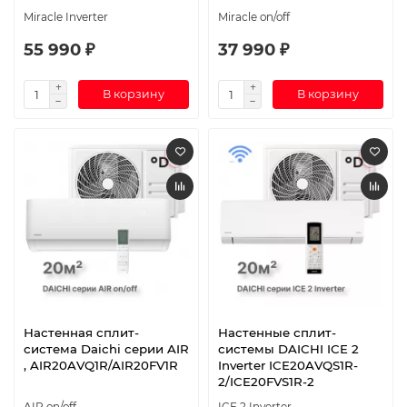
Miracle Inverter
Miracle on/off
55 990 ₽
37 990 ₽
В корзину
В корзину
Настенная сплит-
Настенные сплит-
система Daichi серии AIR
системы DAICHI ICE 2
, AIR20AVQ1R/AIR20FV1R
Inverter ICE20AVQS1R-
2/ICE20FVS1R-2
AIR on/off
ICE 2 Inverter