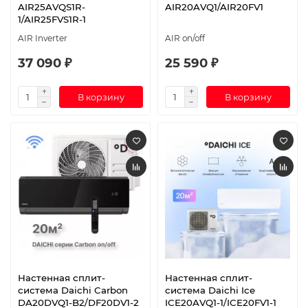
AIR25AVQS1R-
AIR20AVQ1/AIR20FV1
1/AIR25FVS1R-1
AIR Inverter
AIR on/off
37 090 ₽
25 590 ₽
В корзину
В корзину
Настенная сплит-
Настенная сплит-
система Daichi Carbon
система Daichi Ice
DA20DVQ1-B2/DF20DV1-2
ICE20AVQ1-1/ICE20FV1-1