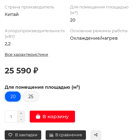
Страна производитель
Для помещения площадью
(м²)
Китай
20
Холодопроизводительность
Основные режимы работы
(кВт)
Охлаждение/нагрев
2,2
Все характеристики
25 590 ₽
Для помещения площадью (м²)
20
25
В корзину
В закладки
В сравнение