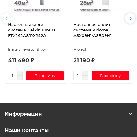
Настенная сплит-
Настенная сплит-
система Daikin Emura
система Axioma
FTXJ42AS/RXJ42A
ASX09H1/ASB09H1
Emura Inverter Silver
H on/off
411 490 ₽
21 190 ₽
В корзину
В корзину
Информация
Наши контакты