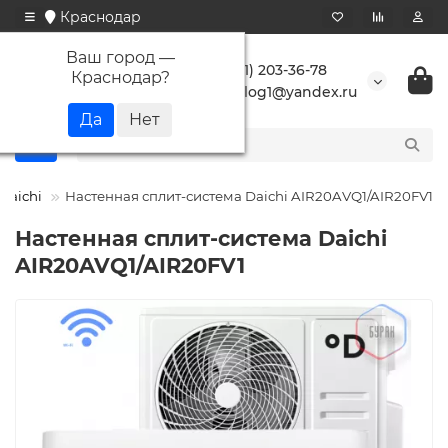
Краснодар
Ваш город —
+7 (861) 203-36-78
Краснодар
?
buranlog1@yandex.ru
Daichi
Настенная сплит-система Daichi AIR20AVQ1/AIR20FV1
Настенная сплит-система Daichi
AIR20AVQ1/AIR20FV1