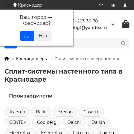
Краснодар
Ваш город —
+7 (861) 203-36-78
Краснодар
?
buranlog1@yandex.ru
Кондиционеры
Сплит-системы настенного типа
Сплит-системы настенного типа в
Краснодаре
Производители
Axioma
Ballu
Breeon
Casarte
CENTEK
Coolberg
Daichi
Daikin
Electrolux
Energolux
Ferrum
Fujitsu