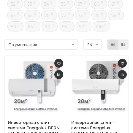
0
0
0
0
0
0
0
52
53
54
55
57
60
61
0
0
0
0
0
0
0
62
65
70
72
73
75
76
0
0
0
0
0
0
80
85
90
95
97
100
Инверторная сплит-
Инверторная сплит-
система Energolux BERN
система Energolux