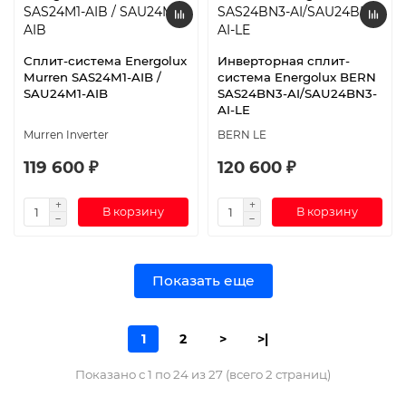
Сплит-система Energolux
Инверторная сплит-
Murren SAS24M1-AIB /
система Energolux BERN
SAU24M1-AIB
SAS24BN3-AI/SAU24BN3-
AI-LE
Murren Inverter
BERN LE
119 600 ₽
120 600 ₽
В корзину
В корзину
Показать еще
1
2
>
>|
Показано с 1 по 24 из 27 (всего 2 страниц)