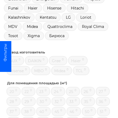
Funai
Haier
Hisense
Hitachi
Kalashnikov
Kentatsu
LG
Loriot
MDV
Midea
Quattroclima
Royal Clima
Tosot
Xigma
Бирюса
Завод изготовитель
0
0
0
0
AUX
DAIKIN
Gree
Haier
0
0
0
0
Hisense
MBO
Midea
TCL
Для помещения площадью (м²)
0
0
0
0
0
0
0
20
22
23
24
25
26
27
0
0
0
0
0
0
0
28
29
30
32
33
35
36
0
0
0
0
0
0
0
37
38
40
45
46
50
51