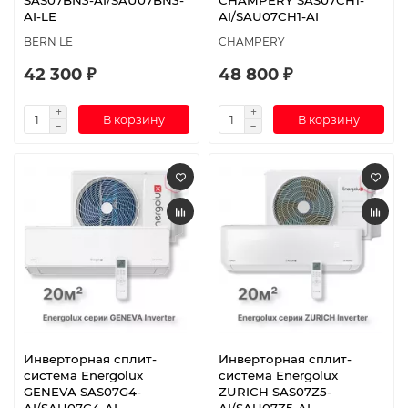
SAS07BN3-AI/SAU07BN3-
CHAMPERY SAS07CH1-
AI-LE
AI/SAU07CH1-AI
BERN LE
CHAMPERY
42 300 ₽
48 800 ₽
В корзину
В корзину
Инверторная сплит-
Инверторная сплит-
система Energolux
система Energolux
GENEVA SAS07G4-
ZURICH SAS07Z5-
AI/SAU07G4-AI
AI/SAU07Z5-AI