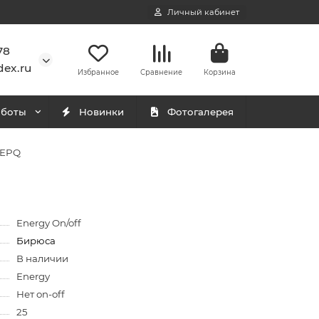
Личный кабинет
78
ex.ru
Избранное
Сравнение
Корзина
аботы
Новинки
Фотогалерея
9EPQ
Energy On/off
Бирюса
В наличии
Energy
Нет on-off
25