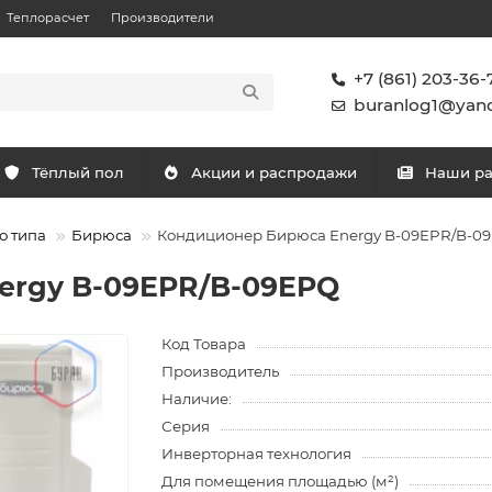
Теплорасчет
Производители
+7 (861) 203-36-
buranlog1@yand
Тёплый пол
Акции и распродажи
Наши р
о типа
Бирюса
Кондиционер Бирюса Energy B-09EPR/B-0
ergy B-09EPR/B-09EPQ
Код Товара
Производитель
Наличие:
Серия
Инверторная технология
Для помещения площадью (м²)