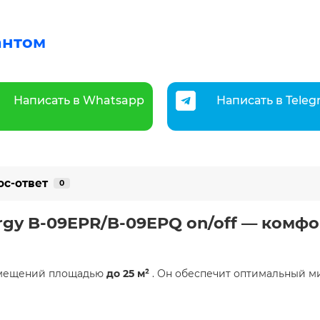
антом
Написать в Whatsapp
Написать в Tele
ос-ответ
0
gy B-09EPR/B-09EPQ on/off — комфор
омещений площадью
до 25 м²
. Он обеспечит оптимальный ми