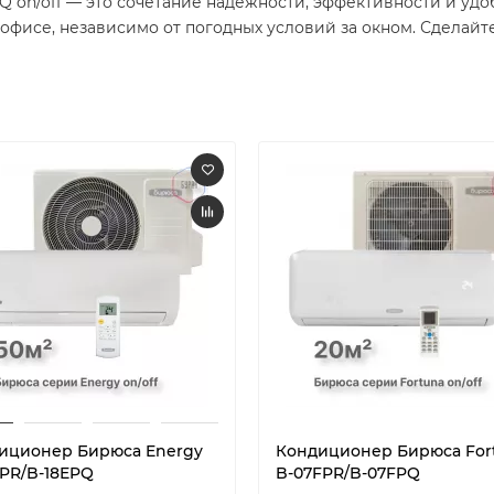
on/off — это сочетание надёжности, эффективности и удо
исе, независимо от погодных условий за окном. Сделайте 
иционер Бирюса Energy
Кондиционер Бирюса For
EPR/B-18EPQ
B-07FPR/B-07FPQ