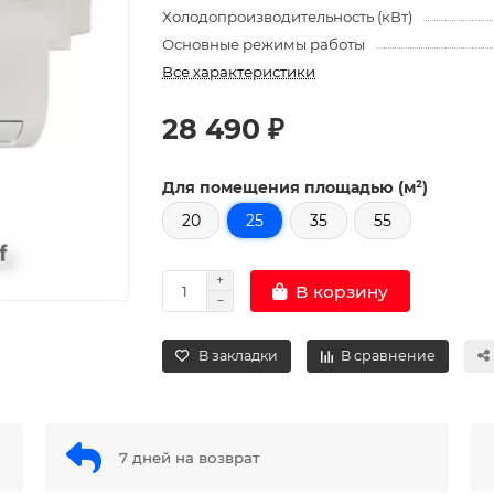
Холодопроизводительность (кВт)
Основные режимы работы
Все характеристики
28 490 ₽
Для помещения площадью (м²)
20
25
35
55
В корзину
В закладки
В сравнение
7 дней на возврат