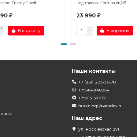
Energy On/off
Fortuna on/off
490 ₽
23 990 ₽
В корзину
В корзину
Наши контакты
+7 (861) 203-36-78
+79384848264
+79615137737
buranlog1@yandex.ru
анных
Наш адрес
ул. Российская 271
Пн-Пт с 09:00 до 18:00