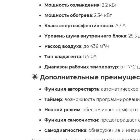
Мощность охлаждения
: 2,2 кВт
Мощность обогрева
: 2,34 кВт
Класс энергоэффективности
: A / A
Уровень шума внутреннего блока
: 25,5
Расход воздуха
: до 436 м³/ч
Тип хладагента
: R410A
Диапазон рабочих температур
: от -7°C 
🌟 Дополнительные преимущес
Функция авторестарта
: автоматическое
Таймер
: возможность программировани
Ночной режим
: обеспечивает комфорт
Функция самоочистки
: предотвращает 
Самодиагностика
: обнаружение и инди