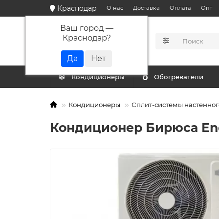
Краснодар
О нас
Доставка
Оплата
Опт
Ваш город —
Краснодар
?
КАТАЛОГ
Кондиционеры
Обогреватели
Кондиционеры
Сплит-системы настенног
Кондиционер Бирюса En