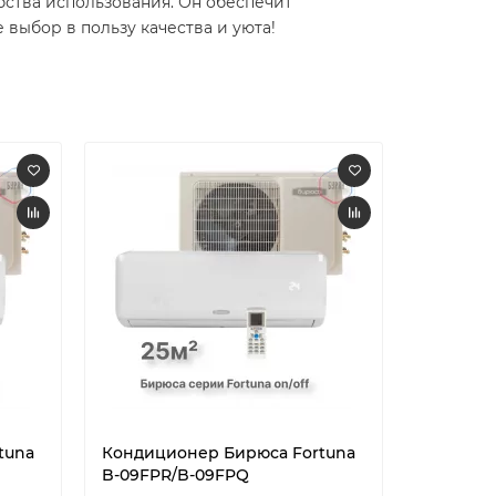
бства использования. Он обеспечит
выбор в пользу качества и уюта!
tuna
Кондиционер Бирюса Fortuna
Кондици
B-09FPR/B-09FPQ
B-12FPR/