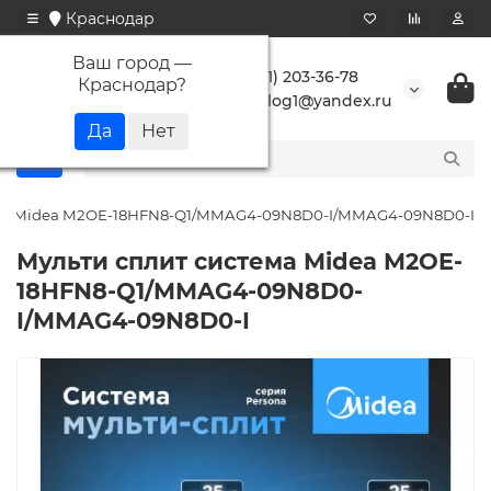
Краснодар
Ваш город —
+7 (861) 203-36-78
Краснодар
?
buranlog1@yandex.ru
ема Midea M2OE-18HFN8-Q1/MMAG4-09N8D0-I/MMAG4-09N8D0-I
Мульти сплит система Midea M2OE-
18HFN8-Q1/MMAG4-09N8D0-
I/MMAG4-09N8D0-I