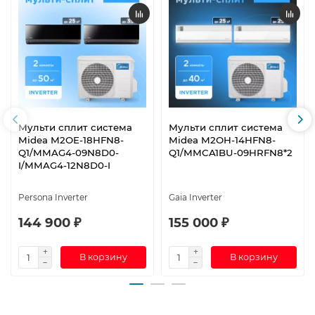
Мульти сплит система
Мульти сплит система
Midea M2OE-18HFN8-
Midea M2OH-14HFN8-
Q1/MMAG4-09N8D0-
Q1/MMCA1BU-09HRFN8*2
I/MMAG4-12N8D0-I
Persona Inverter
Gaia Inverter
144 900 ₽
155 000 ₽
В корзину
В корзину