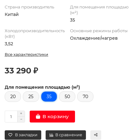
Страна производитель
Для помещения площадью
(м²)
Китай
35
Холодопроизводительность
Основные режимы работы
(кВт)
Охлаждение/нагрев
3,52
Все характеристики
33 290 ₽
Для помещения площадью (м²)
20
25
35
50
70
В корзину
В закладки
В сравнение