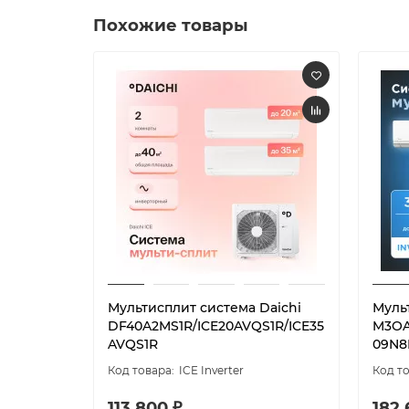
Похожие товары
Мультисплит система Daichi
Муль
DF40A2MS1R/ICE20AVQS1R/ICE35
M3OA
AVQS1R
09N8
ICE Inverter
113 800 ₽
182 