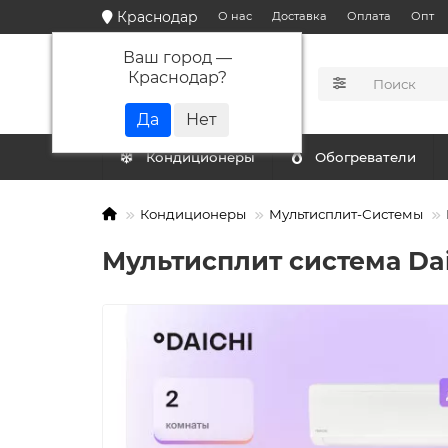
Краснодар
О нас
Доставка
Оплата
Опт
Ваш город —
Краснодар
?
КАТАЛОГ
Кондиционеры
Обогреватели
Кондиционеры
Мультисплит-Системы
Мультисплит система Da