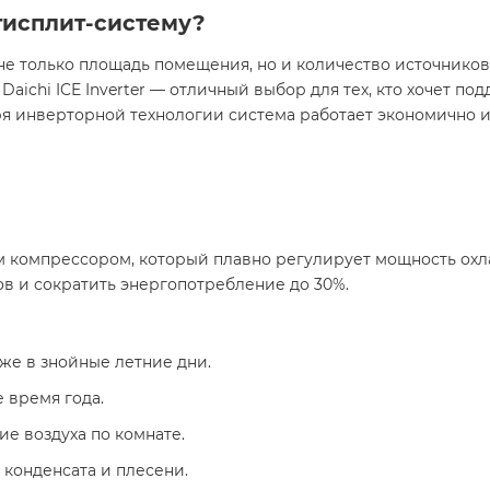
тисплит-систему?
 только площадь помещения, но и количество источников 
Daichi ICE Inverter — отличный выбор для тех, кто хочет 
ря инверторной технологии система работает экономично и
️
омпрессором, который плавно регулирует мощность охлаж
в и сократить энергопотребление до 30%.
же в знойные летние дни.
е время года.
е воздуха по комнате.
 конденсата и плесени.