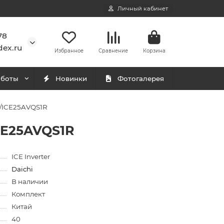
Личный кабинет
78
ex.ru
Избранное
Сравнение
Корзина
аботы
Новинки
Фотогалерея
R/ICE25AVQS1R
CE25AVQS1R
ICE Inverter
Daichi
В наличии
Комплект
Китай
40