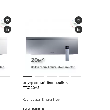
Внутренний блок Daikin
Внутрен
FTXJ20AS
FTXJ20A
Emura Silver
144 985 ₽
144 98