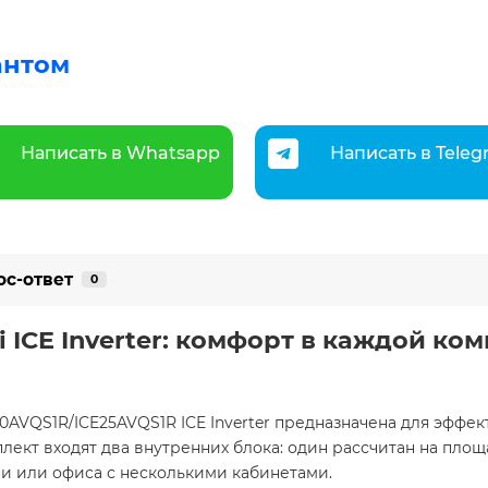
антом
Написать в Whatsapp
Написать в Tele
ос-ответ
0
ICE Inverter: комфорт в каждой комн
0AVQS1R/ICE25AVQS1R ICE Inverter предназначена для эффе
мплект входят два внутренних блока: один рассчитан на пло
и или офиса с несколькими кабинетами.