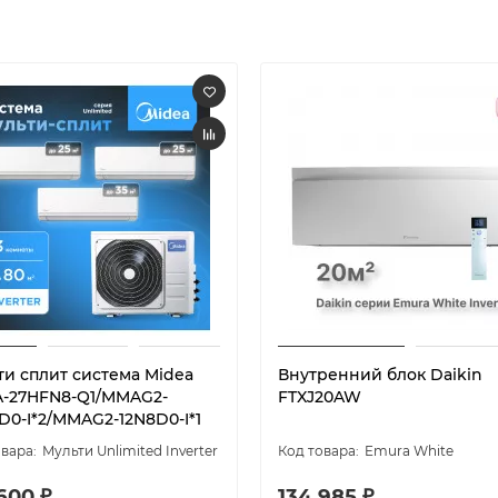
ти сплит система Midea
Внутренний блок Daikin
-27HFN8-Q1/MMAG2-
FTXJ20AW
D0-I*2/MMAG2-12N8D0-I*1
Мульти Unlimited Inverter
Emura White
600 ₽
134 985 ₽