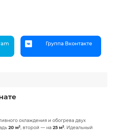
gram
Группа Вконтакте
ате ️
ктивного охлаждения и обогрева двух
щадь
20 м²
, второй — на
25 м²
. Идеальный