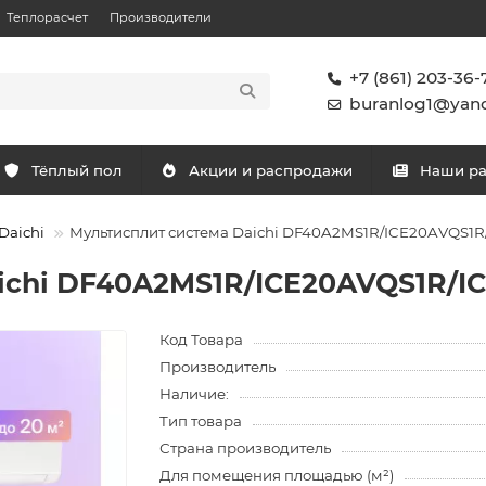
Теплорасчет
Производители
+7 (861) 203-36-
buranlog1@yand
Тёплый пол
Акции и распродажи
Наши р
Daichi
Мультисплит система Daichi DF40A2MS1R/ICE20AVQS1
ichi DF40A2MS1R/ICE20AVQS1R/I
Код Товара
Производитель
Наличие:
Тип товара
Страна производитель
Для помещения площадью (м²)