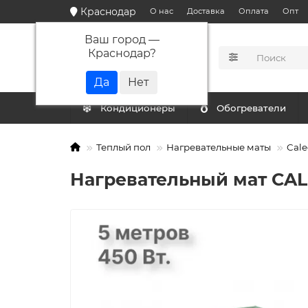
Краснодар
О нас
Доставка
Оплата
Опт
Ваш город —
Краснодар
?
КАТАЛОГ
Кондиционеры
Обогреватели
Теплый пол
Нагревательные маты
Cale
Нагревательный мат CAL