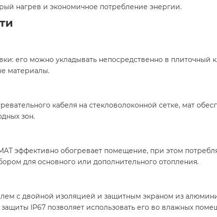
трый нагрев и экономичное потребление энергии.​
ти
ки: его можно укладывать непосредственно в плиточный к
е материалы.​
евательного кабеля на стекловолоконной сетке, мат обес
дных зон.​
YMAT эффективно обогревает помещение, при этом потреб
бором для основного или дополнительного отопления.​
лем с двойной изоляцией и защитным экраном из алюмини
 защиты IP67 позволяет использовать его во влажных помеще