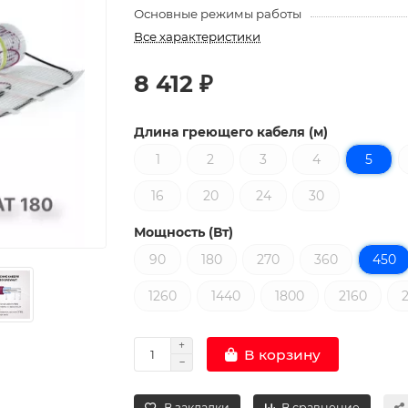
Основные режимы работы
Все характеристики
8 412 ₽
Длина греющего кабеля (м)
1
2
3
4
5
16
20
24
30
Мощность (Вт)
90
180
270
360
450
1260
1440
1800
2160
В корзину
В закладки
В сравнение