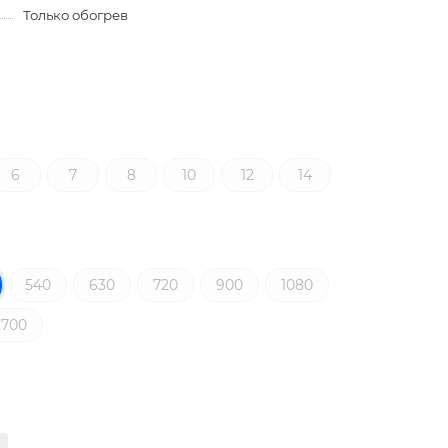
Только обогрев
6
7
8
10
12
14
540
630
720
900
1080
2700