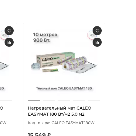
EO
Нагревательный мат CALEO
Нагрева
EASYMAT 180 Вт/м2 5,0 м2
EASYMAT 
80W
CALEO EASYMAT 180W
15 549 ₽
17 736 