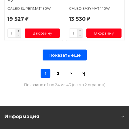
м2
CALEO SUPERMAT 130W
CALEO EASYMAT 140W
19 527 ₽
13 530 ₽
В корзину
В корзину
Показать еще
1
2
>
>|
Показано с 1 по 24 из 43 (всего 2 страниц)
Информация