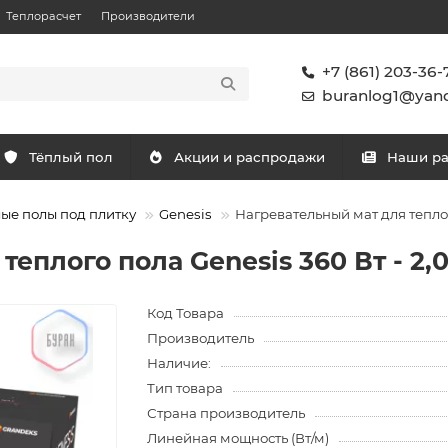
Теплорасчет
Производители
+7 (861) 203-36-
buranlog1@yand
Тёплый пол
Акции и распродажи
Наши р
ые полы под плитку
Genesis
Нагревательный мат для теплого
еплого пола Genesis 360 Вт - 2,0
Код Товара
Производитель
Наличие:
Тип товара
Страна производитель
Линейная мощность (Вт/м)