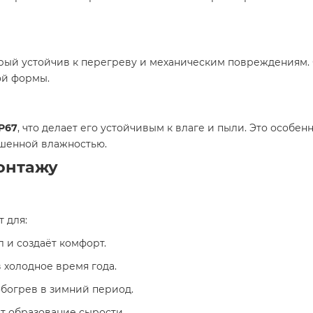
орый устойчив к перегреву и механическим повреждениям. С
ой формы.
P67
, что делает его устойчивым к влаге и пыли. Это особе
ышенной влажностью.
онтажу
 для:
 и создаёт комфорт.
 холодное время года.
богрев в зимний период.
т образование сырости.