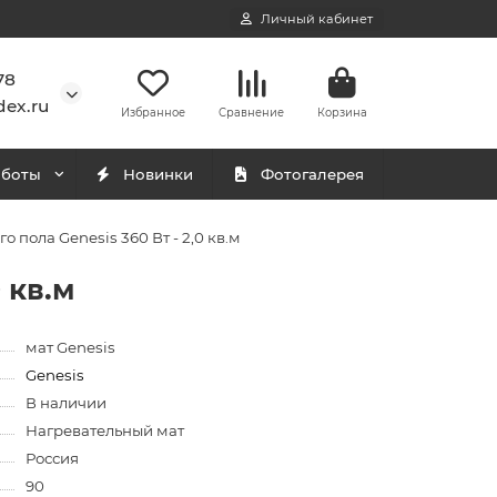
Личный кабинет
78
ex.ru
Избранное
Сравнение
Корзина
аботы
Новинки
Фотогалерея
 пола Genesis 360 Вт - 2,0 кв.м
 кв.м
мат Genesis
Genesis
В наличии
Нагревательный мат
Россия
90