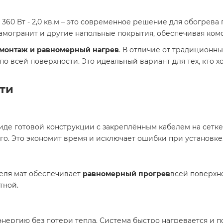
 360 Вт - 2,0 кв.м – это современное решение для обогрев
рамогранит и другие напольные покрытия, обеспечивая комф
монтаж и равномерный нагрев
. В отличие от традиционны
о всей поверхности. Это идеальный вариант для тех, кто 
ти
иде готовой конструкции с закреплённым кабелем на сетке
го. Это экономит время и исключает ошибки при установке
еля мат обеспечивает
равномерный прогрев
всей поверхно
тной.
нергию без потери тепла. Система быстро нагревается и 