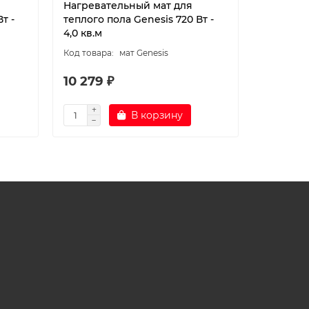
Нагревательный мат для
Нагрева
т -
теплого пола Genesis 720 Вт -
теплого 
4,0 кв.м
5,0 кв.м
мат Genesis
10 279 ₽
11 370 
В корзину