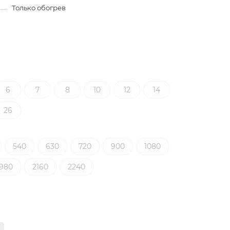
Только обогрев
6
7
8
10
12
14
26
540
630
720
900
1080
1980
2160
2240