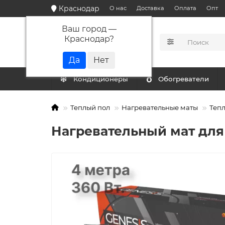
Краснодар
О нас
Доставка
Оплата
Опт
Ваш город —
Краснодар
?
КАТАЛОГ
Кондиционеры
Обогреватели
Теплый пол
Нагревательные маты
Тепл
Нагревательный мат для т