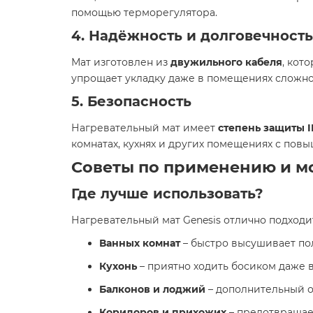
помощью терморегулятора.
4. Надёжность и долговечность
Мат изготовлен из
двужильного кабеля
, кот
упрощает укладку даже в помещениях сложн
5. Безопасность
Нагревательный мат имеет
степень защиты I
комнатах, кухнях и других помещениях с пов
Советы по применению и м
Где лучше использовать?
Нагревательный мат Genesis отлично подходит
Ванных комнат
– быстро высушивает пол
Кухонь
– приятно ходить босиком даже в
Балконов и лоджий
– дополнительный о
Коридоров и прихожих
– предотвращае