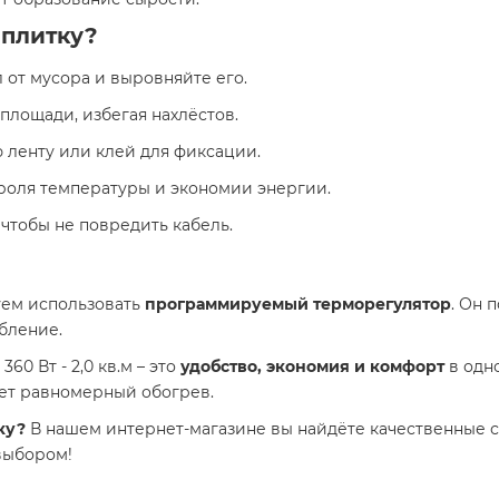
 плитку?
 от мусора и выровняйте его.
 площади, избегая нахлёстов.
 ленту или клей для фиксации.
троля температуры и экономии энергии.
 чтобы не повредить кабель.
уем использовать
программируемый терморегулятор
. Он 
бление.
60 Вт - 2,0 кв.м – это
удобство, экономия и комфорт
в одн
ет равномерный обогрев.
ку?
В нашем интернет-магазине вы найдёте качественные си
выбором!