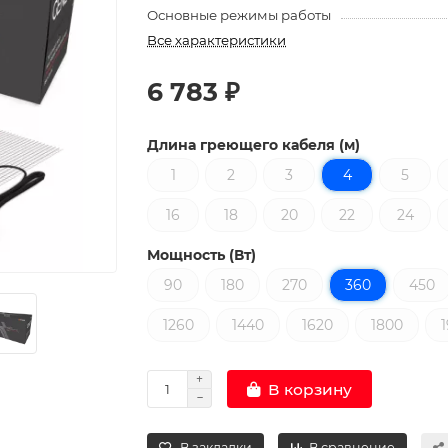
Основные режимы работы
Все характеристики
6 783 ₽
Длина греющего кабеля (м)
1
2
3
4
5
16
18
20
22
24
Мощность (Вт)
90
180
270
360
450
1260
1440
1620
1800
В корзину
В закладки
В сравнение