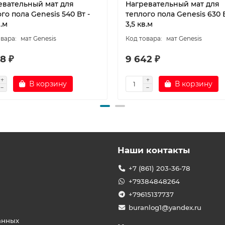
евательный мат для
Нагревательный мат для
го пола Genesis 540 Вт -
теплого пола Genesis 630 В
в.м
3,5 кв.м
мат Genesis
мат Genesis
8 ₽
9 642 ₽
В корзину
В корзину
Наши контакты
+7 (861) 203-36-78
+79384848264
+79615137737
buranlog1@yandex.ru
анных