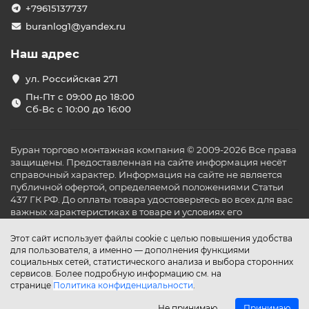
+79615137737
buranlog1@yandex.ru
Наш адрес
ул. Российская 271
Пн-Пт с 09:00 до 18:00
Сб-Вс с 10:00 до 16:00
Буран торгово монтажная компания © 2009-2026 Все права
защищены. Предоставленная на сайте информация несёт
справочный характер. Информация на сайте не является
публичной офертой, определяемой положениями Статьи
437 ГК РФ. До оплаты товара удостоверьтесь во всех для вас
важных характеристиках в товаре и условиях его
эксплуатации.
Этот сайт использует файлы cookie с целью повышения удобства
для пользователя, а именно — дополнения функциями
социальных сетей, статистического анализа и выбора сторонних
сервисов. Более подробную информацию см. на
странице
Политика конфиденциальности
.
Не принимаю
Принимаю