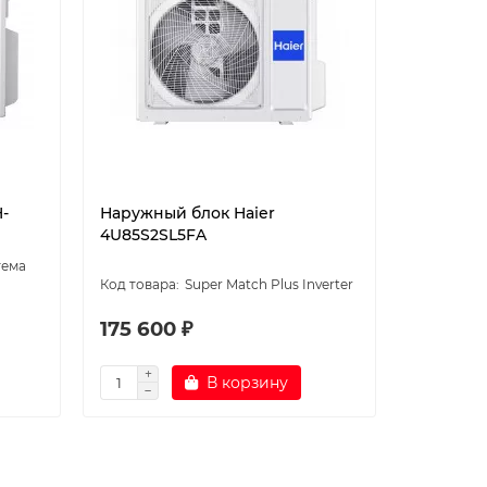
-
Наружный блок Haier
Наружны
4U85S2SL5FA
3TFM-25
тема
Super Match Plus Inverter
Inverter
175 600 ₽
87 890
В корзину