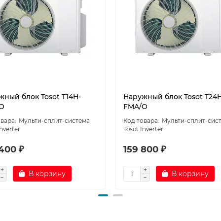
жный блок Tosot T14H-
Наружный блок Tosot T24H
O
FMA/O
Мульти-сплит-система
Мульти-сплит-сис
Inverter
Tosot Inverter
400 ₽
159 800 ₽
В корзину
В корзину