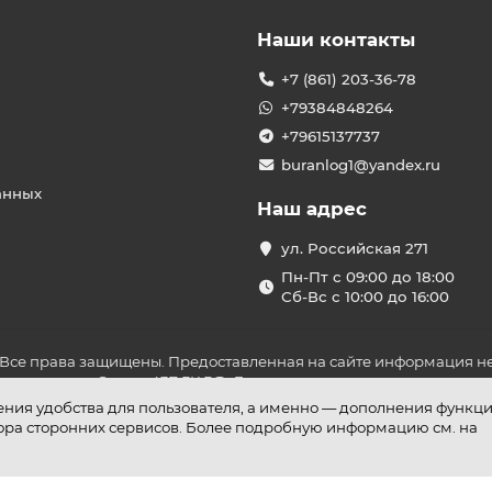
Наши контакты
+7 (861) 203-36-78
+79384848264
+79615137737
buranlog1@yandex.ru
анных
Наш адрес
ул. Российская 271
Пн-Пт с 09:00 до 18:00
Сб-Вс с 10:00 до 16:00
 Все права защищены. Предоставленная на сайте информация не
ложениями Статьи 437 ГК РФ. До оплаты товара удостоверьтесь в
шения удобства для пользователя, а именно — дополнения функц
бора сторонних сервисов. Более подробную информацию см. на