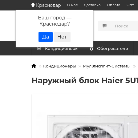
Краснодар
О нас
Доставка
Оплата
Опт
Ваш город —
Краснодар
?
КАТАЛОГ
Кондиционеры
Обогреватели
Кондиционеры
Мультисплит-Системы
Наружный блок Haier 5U