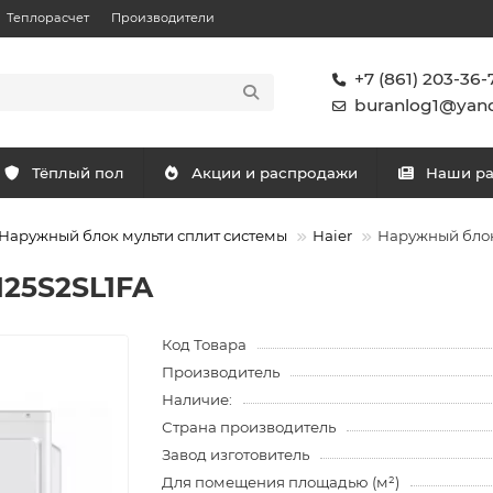
Теплорасчет
Производители
+7 (861) 203-36-
buranlog1@yand
Тёплый пол
Акции и распродажи
Наши р
Наружный блок мульти сплит системы
Haier
Наружный блок
125S2SL1FA
Код Товара
Производитель
Наличие:
Страна производитель
Завод изготовитель
Для помещения площадью (м²)