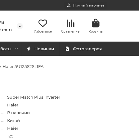
Личный кабинет
78
ex.ru
Избранное
Сравнение
Корзина
аботы
Новинки
Фотогалерея
 Haier 5U125S2SL1FA
Super Match Plus Inverter
Haier
В наличии
Китай
Haier
125