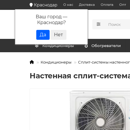
Краснодар
О нас
Доставка
Оплата
Опт
Ваш город —
Краснодар
?
КАТАЛОГ
Кондиционеры
Обогреватели
Кондиционеры
Сплит-системы настенног
Настенная сплит-система