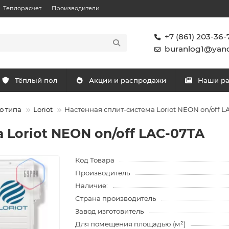
Теплорасчет
Производители
+7 (861) 203-36-
buranlog1@yand
Тёплый пол
Акции и распродажи
Наши р
о типа
Loriot
Настенная сплит-система Loriot NEON on/off 
 Loriot NEON on/off LAC-07TA
Код Товара
Производитель
Наличие:
Страна производитель
Завод изготовитель
Для помещения площадью (м²)