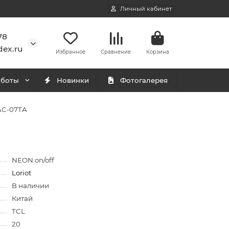
Личный кабинет
78
ex.ru
Избранное
Сравнение
Корзина
аботы
Новинки
Фотогалерея
LAC-07TA
NEON on/off
Loriot
В наличии
Китай
TCL
20