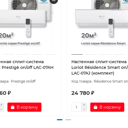
енная сплит-система
Настенная сплит-система
t Prestigè on/off LAC-07AH
Loriot Résidence Smart on/
LAC-07AJ (комплект)
Prestigè on/off
Résidence Smart on/
60 ₽
24 780 ₽
В корзину
В корзину