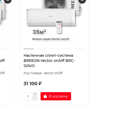
Настенная сплит-система
Настенн
off
BREEON Vector on/off BRC-
BREEON P
12AVO
07TPO
off
Vector on/off
31 100 ₽
19 780 
В корзину