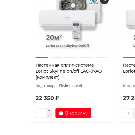
Настенная сплит-система
Наст
Loriot Skyline on/off LAC-07AQ
Lorio
(комплект)
Skyline on/off
22 350 ₽
27 2
В корзину