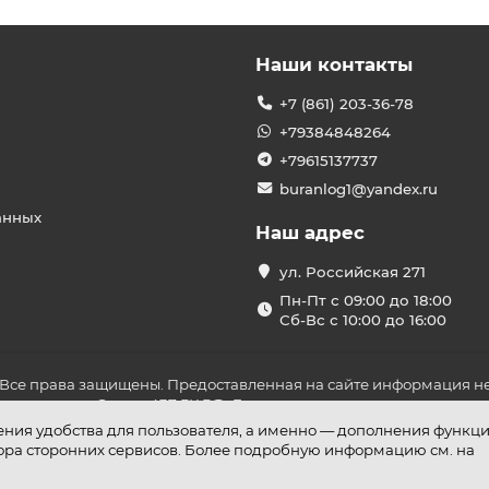
Наши контакты
+7 (861) 203-36-78
+79384848264
+79615137737
buranlog1@yandex.ru
анных
Наш адрес
ул. Российская 271
Пн-Пт с 09:00 до 18:00
Сб-Вс с 10:00 до 16:00
 Все права защищены. Предоставленная на сайте информация не
ложениями Статьи 437 ГК РФ. До оплаты товара удостоверьтесь в
шения удобства для пользователя, а именно — дополнения функц
бора сторонних сервисов. Более подробную информацию см. на