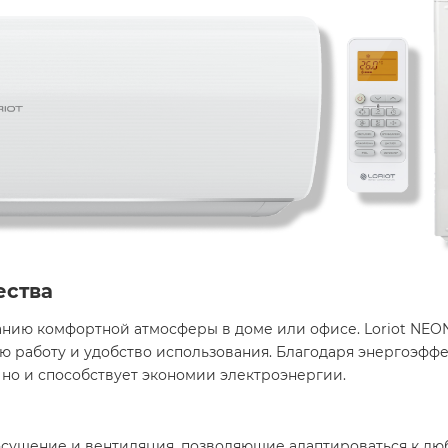
ества
ию комфортной атмосферы в доме или офисе. Loriot NEON o
 работу и удобство использования. Благодаря энергоэффек
но и способствует экономии электроэнергии. ​
 осушение и вентиляция, позволяющие адаптироваться к лю