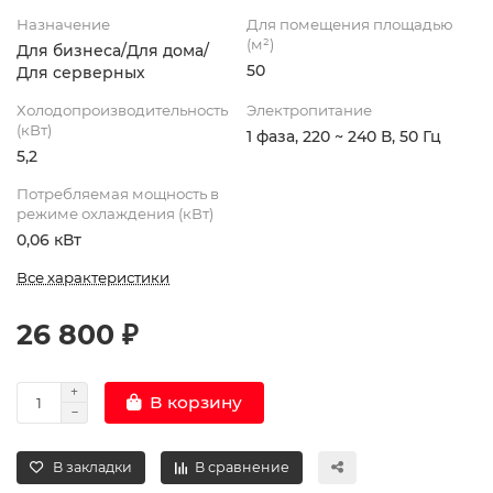
Назначение
Для помещения площадью
(м²)
Для бизнеса/Для дома/
50
Для серверных
Холодопроизводительность
Электропитание
(кВт)
1 фаза, 220 ~ 240 В, 50 Гц
5,2
Потребляемая мощность в
режиме охлаждения (кВт)
0,06 кВт
Все характеристики
26 800 ₽
В корзину
В закладки
В сравнение