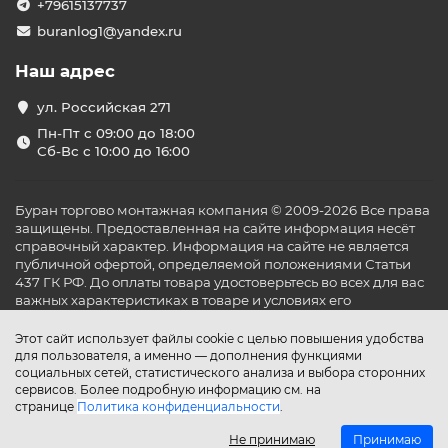
+79615137737
buranlog1@yandex.ru
Наш адрес
ул. Российская 271
Пн-Пт с 09:00 до 18:00
Сб-Вс с 10:00 до 16:00
Буран торгово монтажная компания © 2009-2026 Все права
защищены. Предоставленная на сайте информация несёт
справочный характер. Информация на сайте не является
публичной офертой, определяемой положениями Статьи
437 ГК РФ. До оплаты товара удостоверьтесь во всех для вас
важных характеристиках в товаре и условиях его
эксплуатации.
Этот сайт использует файлы cookie с целью повышения удобства
для пользователя, а именно — дополнения функциями
социальных сетей, статистического анализа и выбора сторонних
сервисов. Более подробную информацию см. на
странице
Политика конфиденциальности
.
Не принимаю
Принимаю