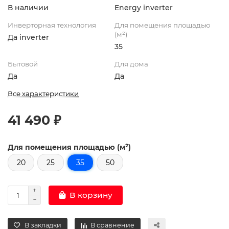
В наличии
Energy inverter
Инверторная технология
Для помещения площадью
(м²)
Да inverter
35
Бытовой
Для дома
Да
Да
Все характеристики
41 490 ₽
Для помещения площадью (м²)
20
25
35
50
В корзину
В закладки
В сравнение