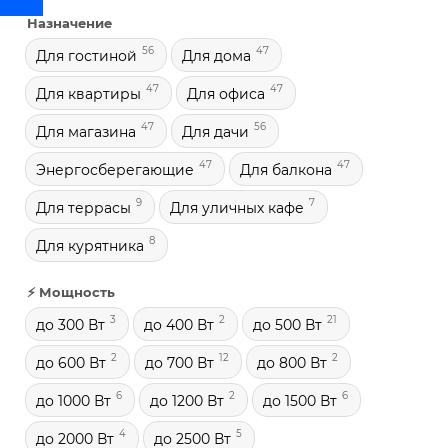
Назначение
56
47
Для гостиной
Для дома
47
47
Для квартиры
Для офиса
47
56
Для магазина
Для дачи
47
47
Энергосберегающие
Для балкона
9
7
Для террасы
Для уличных кафе
8
Для курятника
⚡ Мощность
3
2
21
до 300 Вт
до 400 Вт
до 500 Вт
2
12
2
до 600 Вт
до 700 Вт
до 800 Вт
6
2
6
до 1000 Вт
до 1200 Вт
до 1500 Вт
4
5
до 2000 Вт
до 2500 Вт