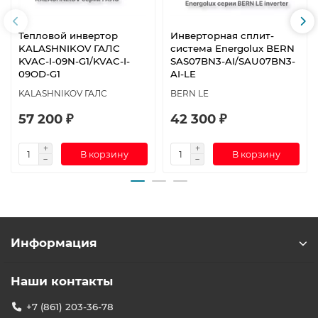
Тепловой инвертор
Инверторная сплит-
KALASHNIKOV ГАЛС
система Energolux BERN
KVAC-I-09N-G1/KVAC-I-
SAS07BN3-AI/SAU07BN3-
09OD-G1
AI-LE
KALASHNIKOV ГАЛС
BERN LE
57 200 ₽
42 300 ₽
В корзину
В корзину
Информация
Наши контакты
+7 (861) 203-36-78