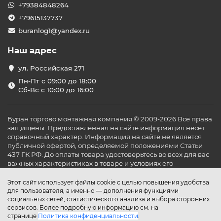
+79384848264
+79615137737
buranlog1@yandex.ru
Наш адрес
ул. Российская 271
Пн-Пт с 09:00 до 18:00
Сб-Вс с 10:00 до 16:00
Буран торгово монтажная компания © 2009-2026 Все права
защищены. Предоставленная на сайте информация несёт
справочный характер. Информация на сайте не является
публичной офертой, определяемой положениями Статьи
437 ГК РФ. До оплаты товара удостоверьтесь во всех для вас
важных характеристиках в товаре и условиях его
эксплуатации.
Этот сайт использует файлы cookie с целью повышения удобства
для пользователя, а именно — дополнения функциями
социальных сетей, статистического анализа и выбора сторонних
сервисов. Более подробную информацию см. на
странице
Политика конфиденциальности
.