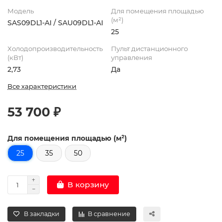
Модель
Для помещения площадью
(м²)
SAS09DL1-AI / SAU09DL1-AI
25
Холодопроизводительность
Пульт дистанционного
(кВт)
управления
2,73
Да
Все характеристики
53 700 ₽
Для помещения площадью (м²)
25
35
50
В корзину
В закладки
В сравнение