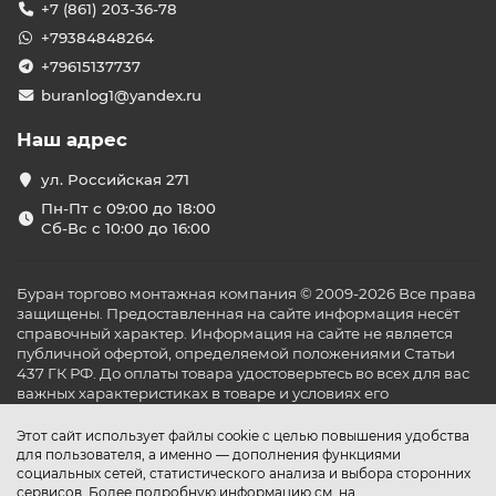
+7 (861) 203-36-78
+79384848264
+79615137737
buranlog1@yandex.ru
Наш адрес
ул. Российская 271
Пн-Пт с 09:00 до 18:00
Сб-Вс с 10:00 до 16:00
Буран торгово монтажная компания © 2009-2026 Все права
защищены. Предоставленная на сайте информация несёт
справочный характер. Информация на сайте не является
публичной офертой, определяемой положениями Статьи
437 ГК РФ. До оплаты товара удостоверьтесь во всех для вас
важных характеристиках в товаре и условиях его
эксплуатации.
Этот сайт использует файлы cookie с целью повышения удобства
для пользователя, а именно — дополнения функциями
социальных сетей, статистического анализа и выбора сторонних
сервисов. Более подробную информацию см. на