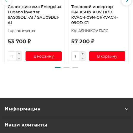
Сплит-система Energolux
Тепловой инвертор
Lugano inverter
KALASHNIKOV ГАЛС
SAS09DL1-AI / SAU09DL1-
KVAC-I-09N-G1/KVAC-I-
AI
09OD-G1
Lugano inverter
KALASHNIKOV ГАЛС
53 700 ₽
57 200 ₽
В корзину
В корзину
Информация
Наши контакты