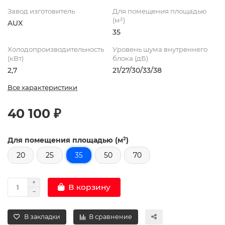
Завод изготовитель
Для помещения площадью
(м²)
AUX
35
Холодопроизводительность
Уровень шума внутреннего
(кВт)
блока (дБ)
2,7
21/27/30/33/38
Все характеристики
40 100 ₽
Для помещения площадью (м²)
20
25
35
50
70
В корзину
В закладки
В сравнение