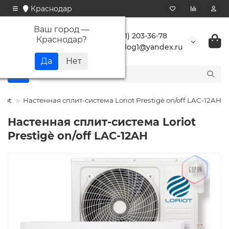
Краснодар
Ваш город —
+7 (861) 203-36-78
Краснодар
?
buranlog1@yandex.ru
riot
Настенная сплит-система Loriot Prestigè on/off LAC-12AH
Настенная сплит-система Loriot
Prestigè on/off LAC-12AH