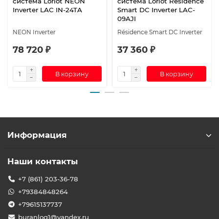
система Loriot NEON
система Loriot Résidence
Inverter LAC IN-24TA
Smart DC Inverter LAC-
09AJI
NEON Inverter
Résidence Smart DC Inverter
78 720 ₽
37 360 ₽
В корзину
В корзину
Информация
Наши контакты
+7 (861) 203-36-78
+79384848264
+79615137737
buranlog1@yandex.ru