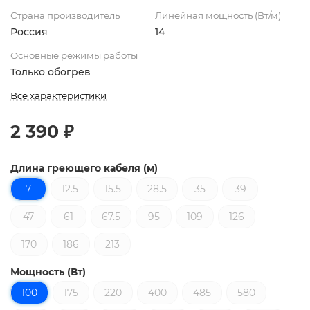
Страна производитель
Линейная мощность (Вт/м)
Россия
14
Основные режимы работы
Только обогрев
Все характеристики
2 390 ₽
Длина греющего кабеля (м)
7
12.5
15.5
28.5
35
39
47
61
67.5
95
109
126
170
186
213
Мощность (Вт)
100
175
220
400
485
580